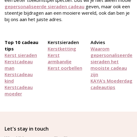
een beter toekomstperspectief. Dus wil je niet alleen mooie
gepersonaliseerde sieraden cadeau
geven, maar ook een
steentje bijdragen aan een mooiere wereld, ook dan ben je
bij ons aan het juiste adres.
Top 10 cadeau
Kerstsieraden
Advies
tips
Kerstketting
Waarom
Kerst sieraden
Kerst
gepersonaliseerde
Kerstcadeau
armbandje
sieraden het
man
Kerst oorbellen
mooiste cadeau
Kerstcadeau
zijn
kind
KAYA’s Moederdag
Kerstcadeau
cadeautips
moeder
Let's stay in touch