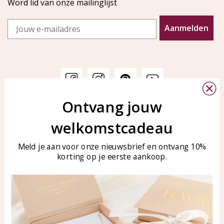
Word lid van onze mailinglijst
Email
Aanmelden
Ontvang jouw
Klantenservice
KAYA Sieraden
welkomstcadeau
Bellen of WhatsApp Ma-Vr
Veelgestelde vragen
tussen 09:00-17:00
Sieraden onderhouden
Meld je aan voor onze nieuwsbrief en ontvang 10%
Tel: 0850003187
korting op je eerste aankoop.
Blog
WhatsApp: 0850003187
klantenservice@kayasierade
n.nl