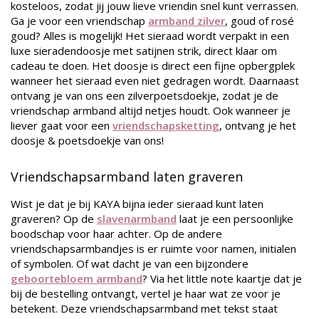
kosteloos, zodat jij jouw lieve vriendin snel kunt verrassen.
Ga je voor een vriendschap
armband zilver
, goud of rosé
goud? Alles is mogelijk! Het sieraad wordt verpakt in een
luxe sieradendoosje met satijnen strik, direct klaar om
cadeau te doen. Het doosje is direct een fijne opbergplek
wanneer het sieraad even niet gedragen wordt. Daarnaast
ontvang je van ons een zilverpoetsdoekje, zodat je de
vriendschap armband altijd netjes houdt. Ook wanneer je
liever gaat voor een
vriendschapsketting
, ontvang je het
doosje & poetsdoekje van ons!
Vriendschapsarmband laten graveren
Wist je dat je bij KAYA bijna ieder sieraad kunt laten
graveren? Op de
slavenarmband
laat je een persoonlijke
boodschap voor haar achter. Op de andere
vriendschapsarmbandjes is er ruimte voor namen, initialen
of symbolen. Of wat dacht je van een bijzondere
geboortebloem armband
? Via het little note kaartje dat je
bij de bestelling ontvangt, vertel je haar wat ze voor je
betekent. Deze vriendschapsarmband met tekst staat