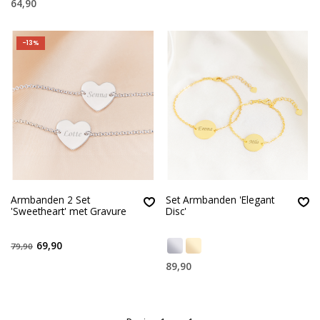
64,90
-13%
Armbanden 2 Set
Set Armbanden 'Elegant
'Sweetheart' met Gravure
Disc'
69,90
79,90
89,90