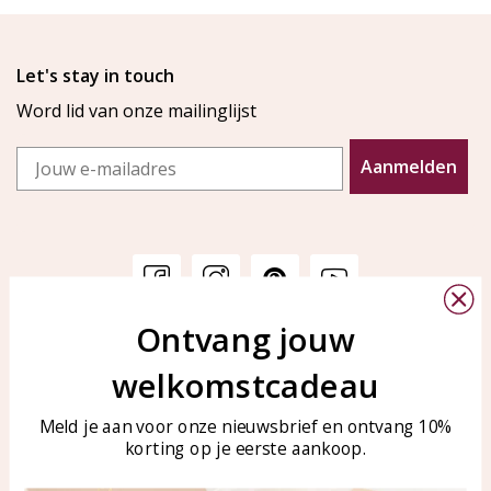
Let's stay in touch
Word lid van onze mailinglijst
Email
Aanmelden
Ontvang jouw
Klantenservice
KAYA Sieraden
welkomstcadeau
Bellen of WhatsApp Ma-Vr
Veelgestelde vragen
tussen 09:00-17:00
Sieraden onderhouden
Meld je aan voor onze nieuwsbrief en ontvang 10%
Tel: 0850003187
korting op je eerste aankoop.
Blog
WhatsApp: 0850003187