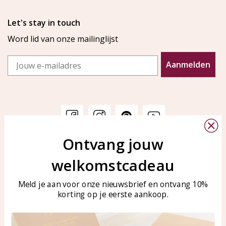
Let's stay in touch
Word lid van onze mailinglijst
Email
Aanmelden
Ontvang jouw
Klantenservice
KAYA Sieraden
welkomstcadeau
Bellen of WhatsApp Ma-Vr
Veelgestelde vragen
tussen 09:00-17:00
Sieraden onderhouden
Meld je aan voor onze nieuwsbrief en ontvang 10%
Tel: 0850003187
korting op je eerste aankoop.
Blog
WhatsApp: 0850003187
klantenservice@kayasierade