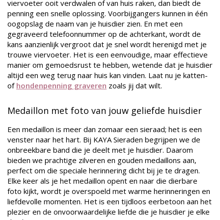
viervoeter ooit verdwalen of van huis raken, dan biedt de
penning een snelle oplossing. Voorbijgangers kunnen in één
oogopslag de naam van je huisdier zien. En met een
gegraveerd telefoonnummer op de achterkant, wordt de
kans aanzienlijk vergroot dat je snel wordt herenigd met je
trouwe viervoeter. Het is een eenvoudige, maar effectieve
manier om gemoedsrust te hebben, wetende dat je huisdier
altijd een weg terug naar huis kan vinden. Laat nu je katten-
of
hondenpenning graveren
zoals jij dat wilt.
Medaillon met foto van jouw geliefde huisdier
Een medaillon is meer dan zomaar een sieraad; het is een
venster naar het hart. Bij KAYA Sieraden begrijpen we de
onbreekbare band die je deelt met je huisdier. Daarom
bieden we prachtige zilveren en gouden medaillons aan,
perfect om die speciale herinnering dicht bij je te dragen.
Elke keer als je het medaillon opent en naar die dierbare
foto kijkt, wordt je overspoeld met warme herinneringen en
liefdevolle momenten. Het is een tijdloos eerbetoon aan het
plezier en de onvoorwaardelijke liefde die je huisdier je elke