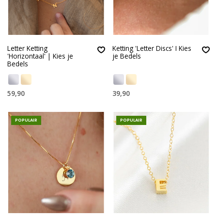
Letter Ketting
Ketting 'Letter Discs' I Kies
'Horizontaal' | Kies je
je Bedels
Bedels
59,90
39,90
POPULAIR
POPULAIR