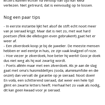
letters kunnen echter na verloop van tijd hun 'kleur'
verliezen. Niet getreurd, dat is eenvoudig op te lossen.
Nog een paar tips
- In eerste instantie lijkt het alsof de stift echt nooit meer
van je sieraad krijgt. Maar dat is niet zo, met wat hard
poetsen (flink die ellebogen even gebruiken!!) gaat het er
weer af.
- Een zilverdoek koop je bij de juwelier. De meeste mensen
hebben er wel eentje in huis, ze zijn vaak knalgeel of roze.
- Hoe viezer je zilverdoek, hoe beter hij werkt! Gooi je doek
dus niet weg als hij wat zwartig wordt.
- Poets alléén maar met een zilverdoek. Als je aan de slag
gaat met oma’s huismiddeltjes (soda, aluminiumfolie en die
onzin!) dan vervalt de garantie op je sieraad. Nooit doen!
En voilà, een schitterend sieraad, dat weer een hele tijd
glimt en zwarte letters heeft. Herhaal het zo vaak als nodig,
dit kan geen kwaad voor je sieraad.