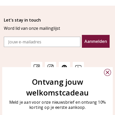
Let's stay in touch
Word lid van onze mailinglijst
Email
Aanmelden
Ontvang jouw
Klantenservice
KAYA Sieraden
welkomstcadeau
Bellen of WhatsApp Ma-Vr
Veelgestelde vragen
tussen 09:00-17:00
Sieraden onderhouden
Meld je aan voor onze nieuwsbrief en ontvang 10%
Tel: 0850003187
korting op je eerste aankoop.
Blog
WhatsApp: 0850003187