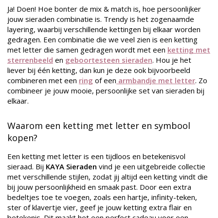
Ja! Doen! Hoe bonter de mix & match is, hoe persoonlijker
jouw sieraden combinatie is. Trendy is het zogenaamde
layering, waarbij verschillende kettingen bij elkaar worden
gedragen. Een combinatie die we veel zien is een ketting
met letter die samen gedragen wordt met een
ketting met
sterrenbeeld
en
geboortesteen sieraden
. Hou je het
liever bij één ketting, dan kun je deze ook bijvoorbeeld
combineren met een
ring
of een
armbandje met letter
. Zo
combineer je jouw mooie, persoonlijke set van sieraden bij
elkaar.
Waarom een ketting met letter en symbool
kopen?
Een ketting met letter is een tijdloos en betekenisvol
sieraad. Bij
KAYA Sieraden
vind je een uitgebreide collectie
met verschillende stijlen, zodat jij altijd een ketting vindt die
bij jouw persoonlijkheid en smaak past. Door een extra
bedeltjes toe te voegen, zoals een hartje, infinity-teken,
ster of klavertje vier, geef je jouw ketting extra flair en
betekenis. Dit maakt het een perfect cadeau voor een