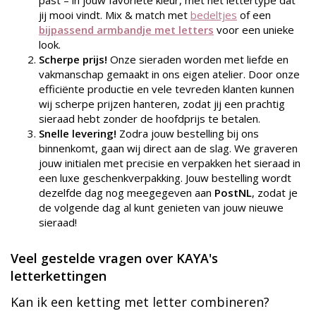
past – in jouw favoriete kleur, met het lettertype dat
jij mooi vindt. Mix & match met
bedeltjes
of een
bijpassend armbandje met letters
voor een unieke
look.
Scherpe prijs!
Onze sieraden worden met liefde en
vakmanschap gemaakt in ons eigen atelier. Door onze
efficiënte productie en vele tevreden klanten kunnen
wij scherpe prijzen hanteren, zodat jij een prachtig
sieraad hebt zonder de hoofdprijs te betalen.
Snelle levering!
Zodra jouw bestelling bij ons
binnenkomt, gaan wij direct aan de slag. We graveren
jouw initialen met precisie en verpakken het sieraad in
een luxe geschenkverpakking. Jouw bestelling wordt
dezelfde dag nog meegegeven aan
PostNL
, zodat je
de volgende dag al kunt genieten van jouw nieuwe
sieraad!
Veel gestelde vragen over KAYA's
letterkettingen
Kan ik een ketting met letter combineren?