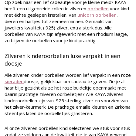
Op zoek naar een lief cadeautje voor je kleine meid? KAYA
heeft een uitgebreide collectie zilveren
oorbellen
voor kind
met échte geslepen kristallen. Van
unicorn oorbellen
,
dieren en hartjes tot zeemeerminnen. Gemaakt van
juweliers kwaliteit (.925) zilver, extra sterk dus. Alle
oorbellen van KAYA zijn afgewerkt met een
rhodium laagje,
zo blijven de oorbellen voor je kind prachtig
.
Zilveren kinderoorbellen luxe verpakt in een
doosje
Alle zilveren kinder oorbellen worden lief verpakt in een roze
sieraden
doosje, gelijk klaar om cadeau te geven. Zie je al
haar blije gezicht als ze het roze buideltje openmaakt met
daarin prachtige zilveren oorbelletjes? Alle KAYA zilveren
kinderoorbellen zijn van .925 sterling zilver en voorzien van
het zilver-keurmerk. De prachtige emaille kleuren en Zirkonia
steentjes laten de oorbelletjes glinsteren.
Al onze zilveren oorbellen kind selecteren we stuk voor stuk
zodat ze voldoen aan de kwaliteit die je van KAYA gewend