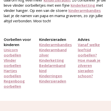
daarom nog veel meer
kindersieraden
. Zo combineer je die
lieve vlinder oorbelletjes met een fijne
kinderketting
met
vlinder hanger. Op een van de stoere
kinderarmbandjes
laat je de namen van papa en mama graveren, zo zijn jullie
altijd verbonden. Mooi toch!
Oorbellen voor
Kindersieraden
Advies
kinderen
Kinderarmbandjes
Vanaf welke
Unicorn
Kinderarmband
leeftijd
oorbellen
zilver
oorbellen?
Vlinder
Kinderketting
Hoe maak je
oorbellen
Bedelarmband
zilveren
Hartjes
kind
sieraden
oorbellen
Kinderringen
schoon?
Regenboog
Kindersieraden
oorbellen