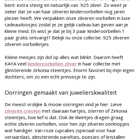
bent: extra stevig en natuurlijk van .925 zilver. Zo weet je
zeker dat ze van haar zilveren kinderoorbellen nog jaren
plezier heeft. We verpakken onze zilveren oorbellen in luxe
cadeaudoosjes zodat je ze gelijk cadeau kan geven aan je
kleine meid. En wist je dat je bij 3 paar kinderoorbellen 1
paar gratis ontvangt? Bekijk nu onze collectie .925 zilveren
zilveren oorbelletjes.
Kleine meisjes zijn dol op alles wat blinkt. Daarom heeft
KAYA veel
kinderoorbellen zilver
in haar collectie met
glinsterende zirkonia steentjes. Enorm favoriet bij mijn eigen
dochters, om zo een echt prinsesje te zijn.
Oorringen gemaakt van juwelierskwaliteit
De meest vrolijke & mooie oorringen vind je hier. Lieve
zilveren creolen
met daaraan hartjes, sterren of Zirkonia
steentjes, hoe lief is dat. Ook de kleintjes dragen graag
echte zilveren oorbellen, voor hen zijn zilveren oorknopjes
wat handiger. Van roze cupcakes (speciaal voor haar
verjaardag), glinsterende pareltjes, poesjes of kristallen