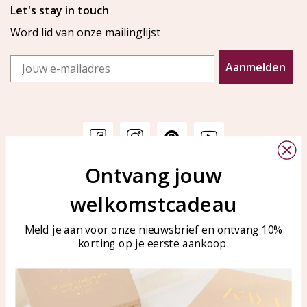
Let's stay in touch
Word lid van onze mailinglijst
Email
Aanmelden
Ontvang jouw
Klantenservice
KAYA Sieraden
welkomstcadeau
Bellen of WhatsApp Ma-Vr
Veelgestelde vragen
tussen 09:00-17:00
Sieraden onderhouden
Meld je aan voor onze nieuwsbrief en ontvang 10%
Tel: 0850003187
korting op je eerste aankoop.
Blog
WhatsApp: 0850003187
klantenservice@kayasierade
n.nl