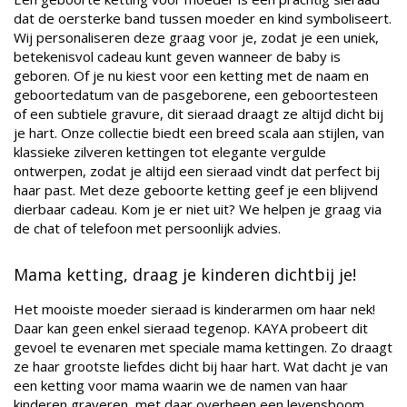
dat de oersterke band tussen moeder en kind symboliseert.
Wij personaliseren deze graag voor je, zodat je een uniek,
betekenisvol cadeau kunt geven wanneer de baby is
geboren. Of je nu kiest voor een ketting met de naam en
geboortedatum van de pasgeborene, een geboortesteen
of een subtiele gravure, dit sieraad draagt ze altijd dicht bij
je hart. Onze collectie biedt een breed scala aan stijlen, van
klassieke zilveren kettingen tot elegante vergulde
ontwerpen, zodat je altijd een sieraad vindt dat perfect bij
haar past. Met deze geboorte ketting geef je een blijvend
dierbaar cadeau. Kom je er niet uit? We helpen je graag via
de chat of telefoon met persoonlijk advies.
Mama ketting, draag je kinderen dichtbij je!
Het mooiste moeder sieraad is kinderarmen om haar nek!
Daar kan geen enkel sieraad tegenop. KAYA probeert dit
gevoel te evenaren met speciale mama kettingen. Zo draagt
ze haar grootste liefdes dicht bij haar hart. Wat dacht je van
een ketting voor mama waarin we de namen van haar
kinderen graveren, met daar overheen een levensboom