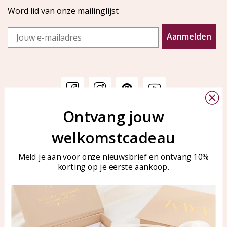
Word lid van onze mailinglijst
Email
Aanmelden
Ontvang jouw
Klantenservice
KAYA Sieraden
welkomstcadeau
Bellen of WhatsApp Ma-Vr
Veelgestelde vragen
tussen 09:00-17:00
Sieraden onderhouden
Meld je aan voor onze nieuwsbrief en ontvang 10%
Tel: 0850003187
korting op je eerste aankoop.
Blog
WhatsApp: 0850003187
klantenservice@kayasierade
n.nl