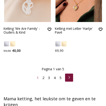
Ketting 'We Are Family' -
Ketting met Letter 'Hartje'
Ouders & Kind
Pavé
40,00
69,90
59,90
Pagina 1 van 5
1
2
3
4
5
Mama ketting, het leukste om te geven en te
krijgen