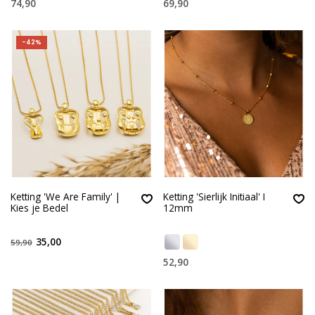
74,90
69,90
-42%
Ketting 'We Are Family' |
Ketting 'Sierlijk Initiaal' I
Kies je Bedel
12mm
35,00
59,90
52,90