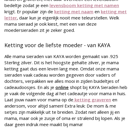
bedeltje zodat je een
levensboom ketting met namen
krijgt. Er populair zijn de
ketting met naam
en
ketting met
letter
, daar kun je eigenlijk nooit mee teleurstellen. Welk
mama sieraad je ook kiest, met een van deze
moedersieraden zit je zeker goed.
Ketting voor de liefste moeder - van KAYA
Alle mama sieraden van KAYA worden gemaakt van .925
Sterling zilver. Dit is het hoogste gehalte zilver, je mama
ketting gaat dus een leven lang mee. Omdat onze mama
sieraden vaak cadeau worden gegeven door vaders of
dochters, verpakken we alles mooi in zijden buideltjes of
cadeaudoosjes. En als je
online
shopt bij KAYA Sieraden heb
je vaak de volgende dag al het cadeautje voor mama in huis.
Laat jouw naam voor mama op de
ketting graveren
en
andersom, voor altijd samen! Extra leuk: De mom & me
setjes zijn makkelijk uit te breiden. Zodat niet alleen jij en
mama, maar ook je zusje of oma er stralend bij lopen. Als je
daar geen indruk mee maakt bij mama!