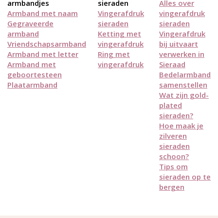
armbandjes
sieraden
Alles over
Armband met naam
Vingerafdruk
vingerafdruk
Gegraveerde
sieraden
sieraden
armband
Ketting met
Vingerafdruk
Vriendschapsarmband
vingerafdruk
bij uitvaart
Armband met letter
Ring met
verwerken in
Armband met
vingerafdruk
Sieraad
geboortesteen
Bedelarmband
Plaatarmband
samenstellen
Wat zijn gold-
plated
sieraden?
Hoe maak je
zilveren
sieraden
schoon?
Tips om
sieraden op te
bergen