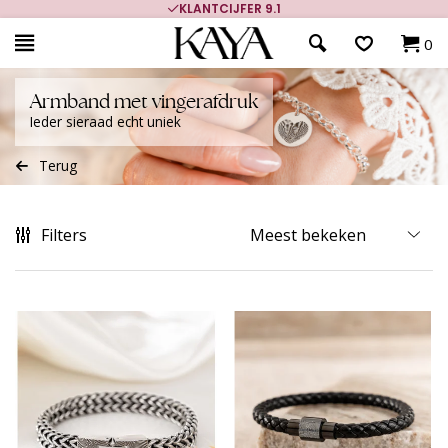
KLANTCIJFER 9.1
700.000+ TEV
0
Armband met vingerafdruk
Ieder sieraad echt uniek
Terug
Filters