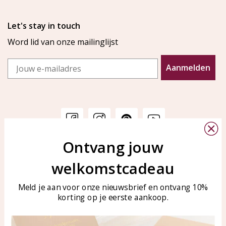
Let's stay in touch
Word lid van onze mailinglijst
Email
Aanmelden
Ontvang jouw
Klantenservice
KAYA Sieraden
welkomstcadeau
Bellen of WhatsApp Ma-Vr
Veelgestelde vragen
tussen 09:00-17:00
Sieraden onderhouden
Meld je aan voor onze nieuwsbrief en ontvang 10%
Tel: 0850003187
korting op je eerste aankoop.
Blog
WhatsApp: 0850003187
klantenservice@kayasierade