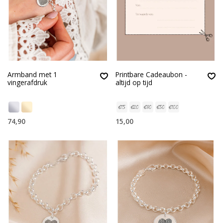
Armband met 1
Printbare Cadeaubon -
vingerafdruk
altijd op tijd
74,90
15,00