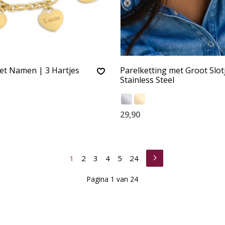
t Namen | 3 Hartjes
Parelketting met Groot Slot
Stainless Steel
29,90
1
2
3
4
5
24
Pagina 1 van 24