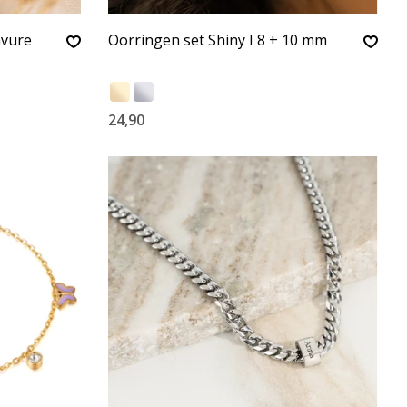
avure
Oorringen set Shiny I 8 + 10 mm
24,90