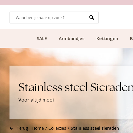
99
KLANTCIJFER 9.1
SALE
Armbandjes
Kettingen
B
Stainless steel Sierade
Voor altijd mooi
Terug
Home
/
Collecties
/
Stainless steel sieraden