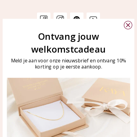
Ontvang jouw
Klantenservice
KAYA Sieraden
welkomstcadeau
Bellen of WhatsApp Ma-Vr
Veelgestelde vragen
tussen 09:00-17:00
Sieraden onderhouden
Meld je aan voor onze nieuwsbrief en ontvang 10%
Tel: 0850003187
korting op je eerste aankoop.
Blog
WhatsApp: 0850003187
klantenservice@kayasierade
n.nl
Producten
KAYA Sieraden
Alle producten
Over ons
Nieuwe producten
Samenwerken?