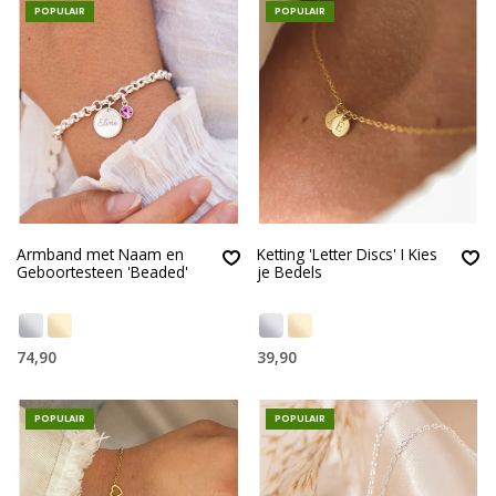
POPULAIR
POPULAIR
Armband met Naam en
Ketting 'Letter Discs' I Kies
Geboortesteen 'Beaded'
je Bedels
74,90
39,90
POPULAIR
POPULAIR