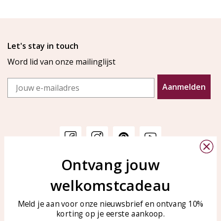
Let's stay in touch
Word lid van onze mailinglijst
Email
Aanmelden
Ontvang jouw
Klantenservice
KAYA Sieraden
welkomstcadeau
Bellen of WhatsApp Ma-Vr
Veelgestelde vragen
tussen 09:00-17:00
Sieraden onderhouden
Meld je aan voor onze nieuwsbrief en ontvang 10%
Tel: 0850003187
korting op je eerste aankoop.
Blog