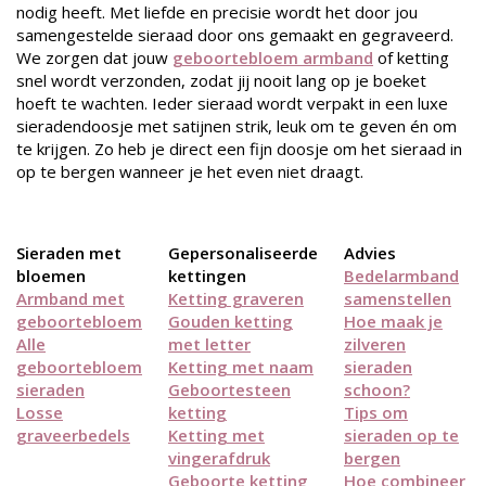
nodig heeft. Met liefde en precisie wordt het door jou
samengestelde sieraad door ons gemaakt en gegraveerd.
We zorgen dat jouw
geboortebloem armband
of ketting
snel wordt verzonden, zodat jij nooit lang op je boeket
hoeft te wachten. Ieder sieraad wordt verpakt in een luxe
sieradendoosje met satijnen strik, leuk om te geven én om
te krijgen. Zo heb je direct een fijn doosje om het sieraad in
op te bergen wanneer je het even niet draagt.
Sieraden met
Gepersonaliseerde
Advies
bloemen
kettingen
Bedelarmband
Armband met
Ketting graveren
samenstellen
geboortebloem
Gouden ketting
Hoe maak je
Alle
met letter
zilveren
geboortebloem
Ketting met naam
sieraden
sieraden
Geboortesteen
schoon?
Losse
ketting
Tips om
graveerbedels
Ketting met
sieraden op te
vingerafdruk
bergen
Geboorte ketting
Hoe combineer