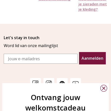
je sieraden met
je kleding?
Let's stay in touch
Word lid van onze mailinglijst
Email
Aanmelden
Ontvang jouw
Klantenservice
KAYA Sieraden
welkomstcadeau
Bellen of WhatsApp Ma-Vr
Veelgestelde vragen