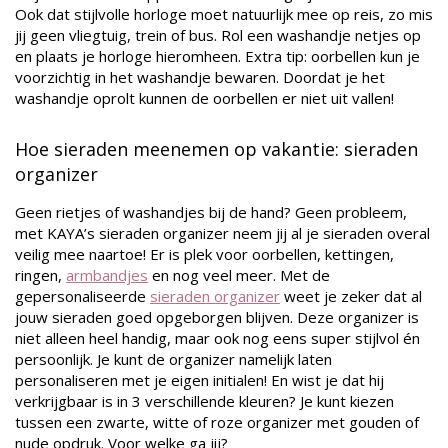
Ook dat stijlvolle horloge moet natuurlijk mee op reis, zo mis
jij geen vliegtuig, trein of bus. Rol een washandje netjes op
en plaats je horloge hieromheen. Extra tip: oorbellen kun je
voorzichtig in het washandje bewaren. Doordat je het
washandje oprolt kunnen de oorbellen er niet uit vallen!
Hoe sieraden meenemen op vakantie: sieraden
organizer
Geen rietjes of washandjes bij de hand? Geen probleem,
met KAYA’s sieraden organizer neem jij al je sieraden overal
veilig mee naartoe! Er is plek voor oorbellen, kettingen,
ringen,
armbandjes
en nog veel meer. Met de
gepersonaliseerde
sieraden organizer
weet je zeker dat al
jouw sieraden goed opgeborgen blijven. Deze organizer is
niet alleen heel handig, maar ook nog eens super stijlvol én
persoonlijk. Je kunt de organizer namelijk laten
personaliseren met je eigen initialen! En wist je dat hij
verkrijgbaar is in 3 verschillende kleuren? Je kunt kiezen
tussen een zwarte, witte of roze organizer met gouden of
nude opdruk. Voor welke ga jij?