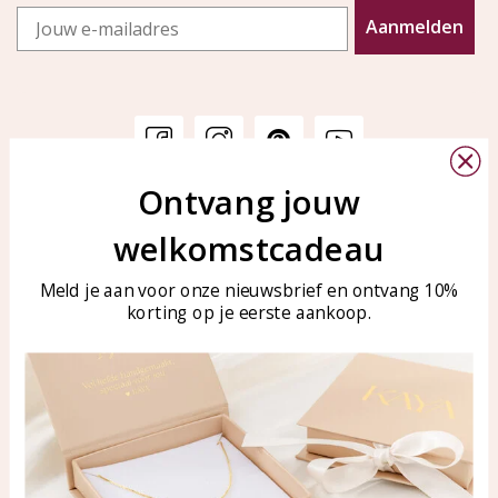
Email
Aanmelden
Ontvang jouw
Klantenservice
KAYA Sieraden
welkomstcadeau
Bellen of WhatsApp Ma-Vr
Veelgestelde vragen
tussen 09:00-17:00
Sieraden onderhouden
Meld je aan voor onze nieuwsbrief en ontvang 10%
Tel: 0850003187
korting op je eerste aankoop.
Blog
WhatsApp: 0850003187
klantenservice@kayasierade
n.nl
Producten
KAYA Sieraden