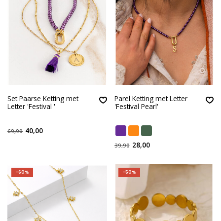
Set Paarse Ketting met
Parel Ketting met Letter
Letter 'Festival '
'Festival Pearl'
40,00
69,90
28,00
39,90
-60%
-50%