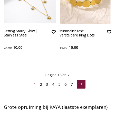
Ketting Starry Glow |
Minimalistische
Stainless Steel
Verstelbare Ring Dots
10,00
10,00
24,90
19,90
Pagina 1 van 7
1
2
3
4
5
6
7
Grote opruiming bij KAYA (laatste exemplaren)