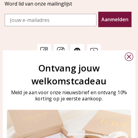
Word lid van onze mailinglijst
Email
Aanmelden
Ontvang jouw
Klantenservice
KAYA Sieraden
welkomstcadeau
Bellen of WhatsApp Ma-Vr
Veelgestelde vragen
tussen 09:00-17:00
Sieraden onderhouden
Meld je aan voor onze nieuwsbrief en ontvang 10%
Tel: 0850003187
korting op je eerste aankoop.
Blog
WhatsApp: 0850003187
klantenservice@kayasierade
n.nl