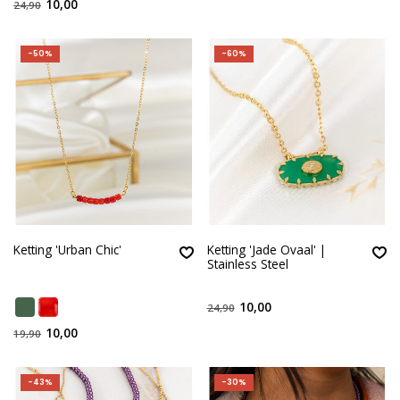
10,00
24,90
-50%
-60%
Ketting 'Urban Chic'
Ketting 'Jade Ovaal' |
Stainless Steel
10,00
24,90
10,00
19,90
-43%
-30%