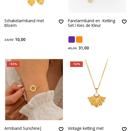
Schakelarmband met
Parelarmband en -Ketting
Bloem
Set I Kies de Kleur
10,00
24,90
31,00
49,90
-50%
-52%
Armband Sunshine|
Vintage ketting met