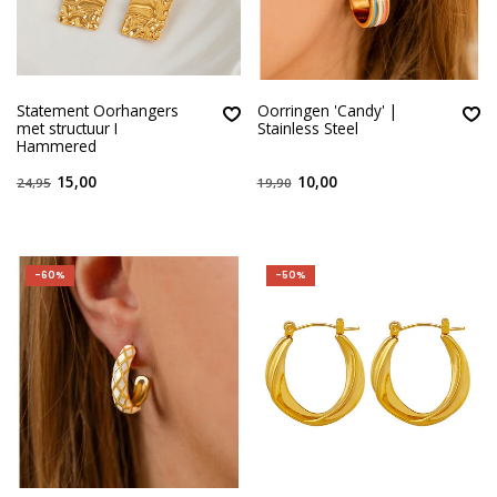
Statement Oorhangers
Oorringen 'Candy' |
met structuur I
Stainless Steel
Hammered
15,00
10,00
24,95
19,90
-60%
-50%