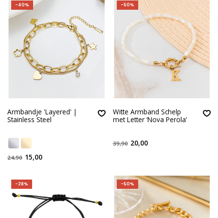
-40%
-50%
Armbandje 'Layered' |
Witte Armband Schelp
Stainless Steel
met Letter ‘Nova Perola’
20,00
39,90
15,00
24,90
-28%
-50%