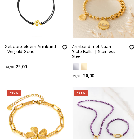
Geboortebloem Armband
Armband met Naam
- Verguld Goud
'Cute Balls' | Stainless
Steel
25,00
34,90
20,00
39,90
-60%
-38%