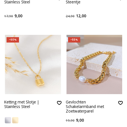
Stainless Steel
Steentje
9,00
12,00
17,90
24,90
-60%
-55%
Ketting met Slotje |
Gevlochten
Stainless Steel
Schakelarmband met
Zoetwaterparel
9,00
19,90