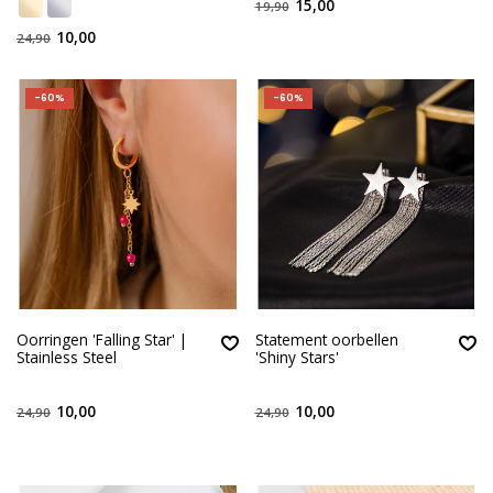
15,00
19,90
10,00
24,90
-60%
-60%
Oorringen 'Falling Star' |
Statement oorbellen
Stainless Steel
'Shiny Stars'
10,00
10,00
24,90
24,90