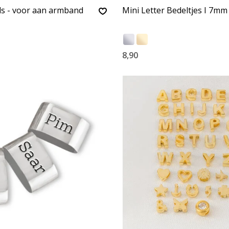
ls - voor aan armband
Mini Letter Bedeltjes I 7mm
8,90