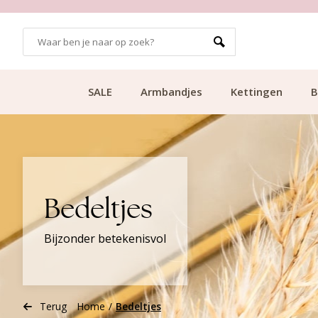
99
KLANTCIJFER 9.1
SALE
Armbandjes
Kettingen
B
Bedeltjes
Bijzonder betekenisvol
Terug
Home
/
Bedeltjes