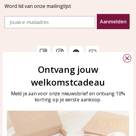
Word lid van onze mailinglijst
Email
Aanmelden
Ontvang jouw
Klantenservice
KAYA Sieraden
welkomstcadeau
Bellen of WhatsApp Ma-Vr
Veelgestelde vragen
tussen 09:00-17:00
Sieraden onderhouden
Meld je aan voor onze nieuwsbrief en ontvang 10%
Tel: 0850003187
korting op je eerste aankoop.
Blog
WhatsApp: 0850003187
klantenservice@kayasierade
n.nl