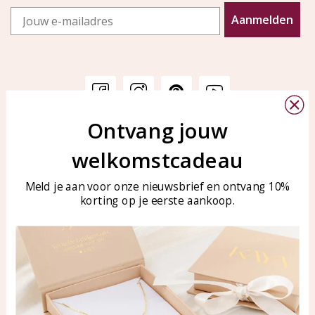
Email
Aanmelden
Ontvang jouw
Klantenservice
KAYA Sieraden
welkomstcadeau
Bellen of WhatsApp Ma-Vr
Veelgestelde vragen
tussen 09:00-17:00
Sieraden onderhouden
Meld je aan voor onze nieuwsbrief en ontvang 10%
Tel: 0850003187
korting op je eerste aankoop.
Blog
WhatsApp: 0850003187
klantenservice@kayasierade
n.nl
Producten
KAYA Sieraden