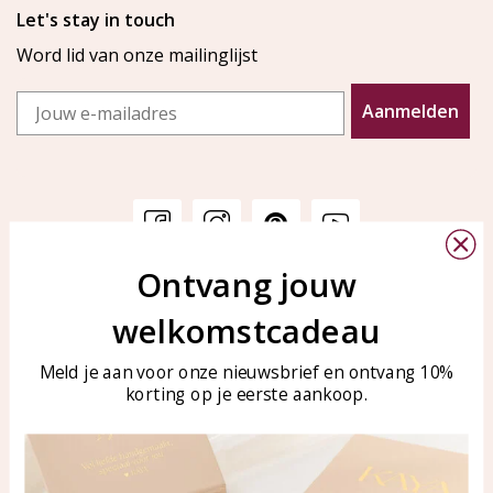
Let's stay in touch
Word lid van onze mailinglijst
Email
Aanmelden
Ontvang jouw
Klantenservice
KAYA Sieraden
welkomstcadeau
Bellen of WhatsApp Ma-Vr
Veelgestelde vragen
tussen 09:00-17:00
Sieraden onderhouden
Meld je aan voor onze nieuwsbrief en ontvang 10%
Tel: 0850003187
korting op je eerste aankoop.
Blog
WhatsApp: 0850003187
klantenservice@kayasierade
n.nl