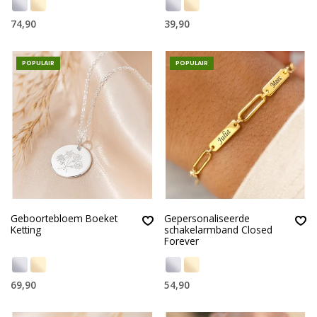
74,90
39,90
POPULAIR
POPULAIR
Geboortebloem Boeket
Gepersonaliseerde
Ketting
schakelarmband Closed
Forever
69,90
54,90