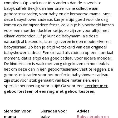
compleet. Op zoek naar iets anders dan de zoveelste
babyknuffel? Bekijk dan hier onze ruime collectie aan
geboortesieraden, voor baby en de kersverse mama. Met
deze babyshower cadeaus kun je altijd goed voor de dag
komen op dit bijzondere feest. Zo kun je bijvoorbeeld kiezen
voor een moeder-dochter setje, zo zijn ze voor altijd met
elkaar verbonden. Of je kunt de babynaam, als deze
natuurlijk al bekend is, laten graveren in een mooie zilveren
babysieraad. Zo ben je altijd verzekerd van een origineel
babyshower cadeau! Een sieraad als cadeau op een speciaal
moment, dat is altijd een goed cadeau voor iedere moeder.
De kindernaam is vaak met zorg uitgekozen en hoe leuk is
het om deze dan in een geboortesieraad vast te leggen. De
geboortesieraden voor het perfecte babyshower cadeau
zijn stuk voor stuk gemaakt van luxe materialen, een
speciale herinnering voor altijd! Ga voor een
ketting met
geboortesteen
of een
ring met geboortesteen
.
Sieraden voor
Sieraden voor
Advies
mama
baby
Babysieraden en