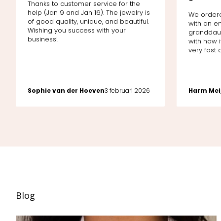
Thanks to customer service for the
help (Jan 9 and Jan 16). The jewelry is
We order
of good quality, unique, and beautiful.
with an e
Wishing you success with your
granddaug
business!
with how i
very fast d
Sophie van der Hoeven
3 februari 2026
Harm Mei
Blog