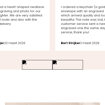
ed a heart-shaped necklace
I ordered a keychain (a gol
ngraving and photo for our
envelope with an engraved 
hter. We are very satisfied
which arrived quickly and l
t looks and also with the
beautiful. The note was lost, 
elivery.
customer service sent a ne
engraved one the same day
service, thank you!
jer
20 maart 2026
Bert Strijker
3 maart 2026