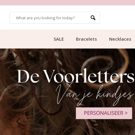
CUSTOMER RATING 9.1
SALE
Bracelets
Necklaces