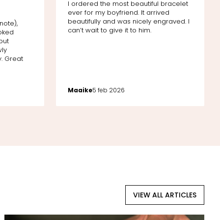
I ordered the most beautiful bracelet
ever for my boyfriend. It arrived
d
beautifully and was nicely engraved. I
note),
can’t wait to give it to him.
ooked
but
wly
. Great
Maaike
5 feb 2026
VIEW ALL ARTICLES