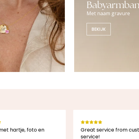
Babyarmban
Met naam gravure
BEKIJK
met hartje, foto en
Great service from cu
service!