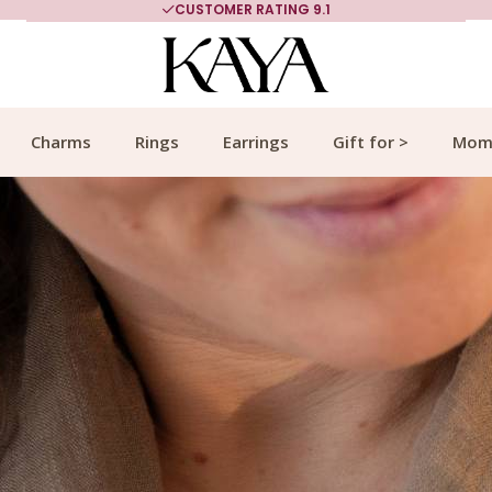
MORE THAN 700,000 SATISFIED CUSTOMERS
Charms
Rings
Earrings
Gift for >
Mom