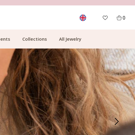
FREE SHIPPING FROM €49.99
0
ents
Collections
All Jewelry