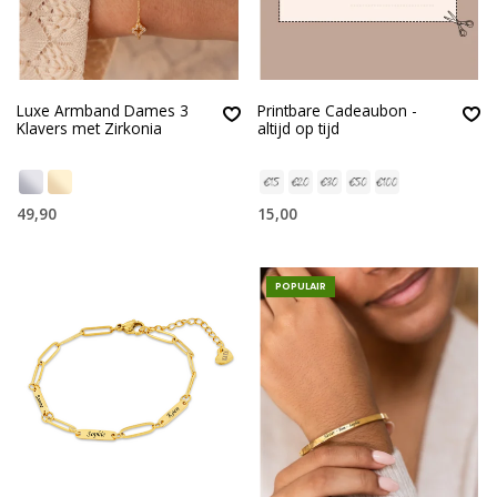
Luxe Armband Dames 3
Printbare Cadeaubon -
Klavers met Zirkonia
altijd op tijd
49,90
15,00
POPULAIR