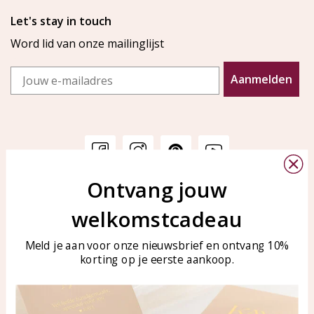
Let's stay in touch
Word lid van onze mailinglijst
Email
Aanmelden
Ontvang jouw
Klantenservice
KAYA Sieraden
welkomstcadeau
Bellen of WhatsApp Ma-Vr
Veelgestelde vragen
tussen 09:00-17:00
Sieraden onderhouden
Meld je aan voor onze nieuwsbrief en ontvang 10%
Tel: 0850003187
korting op je eerste aankoop.
Blog
WhatsApp: 0850003187
klantenservice@kayasierade
n.nl