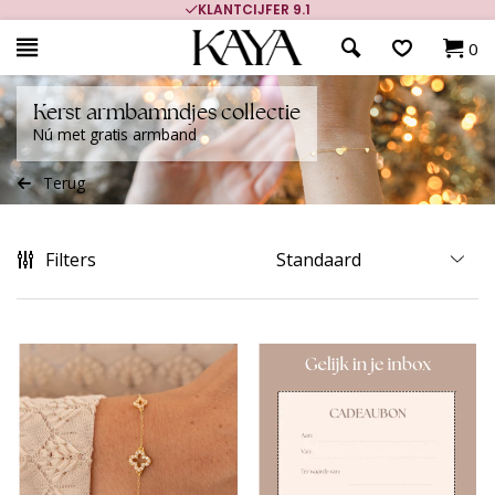
KLANTCIJFER 9.1
0
Kerst armbamndjes collectie
Nú met gratis armband
Terug
Filters