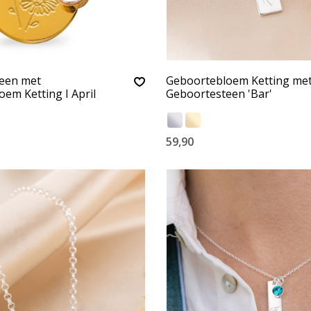
een met
Geboortebloem Ketting me
em Ketting I April
Geboortesteen 'Bar'
59,90