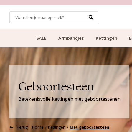
99
KLANTCIJFER 9.1
SALE
Armbandjes
Kettingen
B
Geboortesteen
Betekenisvolle kettingen met geboortestenen
Terug
Home
/
Kettingen
/
Met geboortesteen