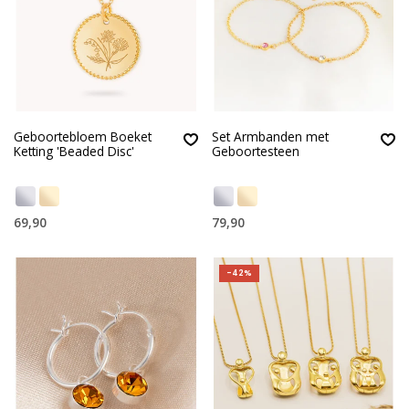
Geboortebloem Boeket
Set Armbanden met
Ketting 'Beaded Disc'
Geboortesteen
69,90
79,90
-42%