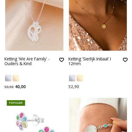
Ketting 'We Are Family' -
Ketting 'Sierlijk Initiaal' I
Ouders & Kind
12mm
40,00
52,90
59,90
POPULAIR