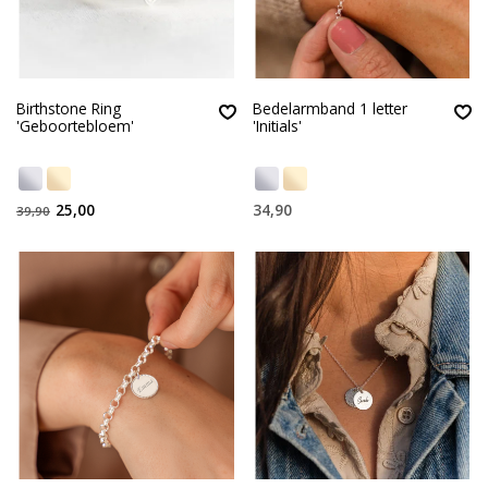
Birthstone Ring
Bedelarmband 1 letter
'Geboortebloem'
'Initials'
25,00
34,90
39,90