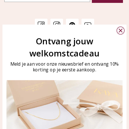
Ontvang jouw
Klantenservice
KAYA Sieraden
welkomstcadeau
Bellen of WhatsApp Ma-Vr
Veelgestelde vragen
tussen 09:00-17:00
Sieraden onderhouden
Meld je aan voor onze nieuwsbrief en ontvang 10%
Tel: 0850003187
korting op je eerste aankoop.
Blog
WhatsApp: 0850003187
klantenservice@kayasierade
n.nl
Producten
KAYA Sieraden
Alle producten
Over ons