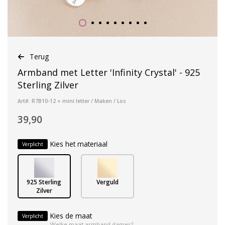
Terug
Armband met Letter 'Infinity Crystal' - 925
Sterling Zilver
Art#: R7B10-12 + mini letter / Maken / Los
39,90
Kies het materiaal
Verplicht
925 Sterling
Verguld
Zilver
Kies de maat
Verplicht
Welke maat armband dames?