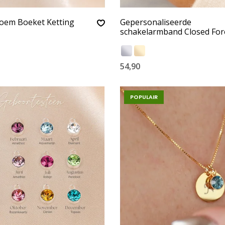
oem Boeket Ketting
Gepersonaliseerde
schakelarmband Closed For
54,90
POPULAIR