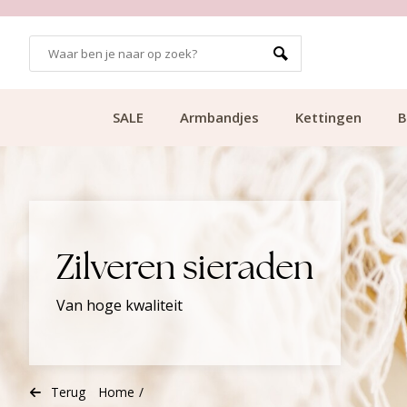
99
KLANTCIJFER 9.1
SALE
Armbandjes
Kettingen
B
Zilveren sieraden
Van hoge kwaliteit
Terug
Home
/