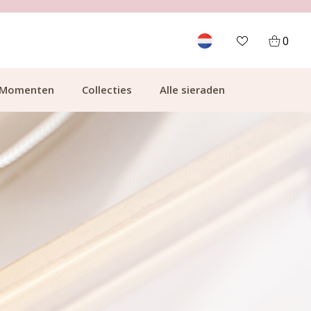
GRATIS BEZORGING VANAF €49.99
0
Momenten
Collecties
Alle sieraden