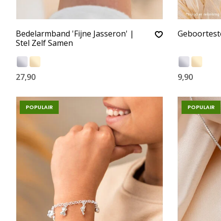
Bedelarmband 'Fijne Jasseron' |
Geboortest
Stel Zelf Samen
27,90
9,90
POPULAIR
POPULAIR