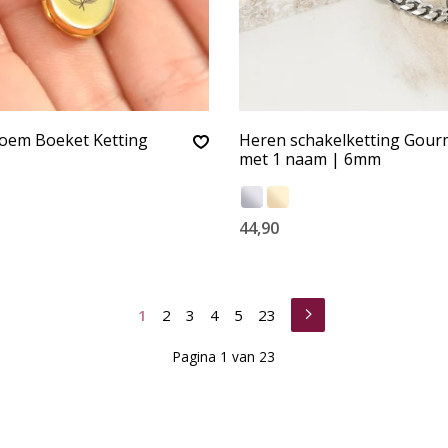
oem Boeket Ketting
Heren schakelketting Gour
met 1 naam | 6mm
44,90
1
2
3
4
5
23
Pagina 1 van 23