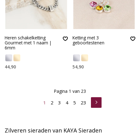
Heren schakelketting
Ketting met 3
Gourmet met 1 naam |
geboortestenen
6mm
44,90
54,90
Pagina 1 van 23
1
2
3
4
5
23
Zilveren sieraden van KAYA Sieraden