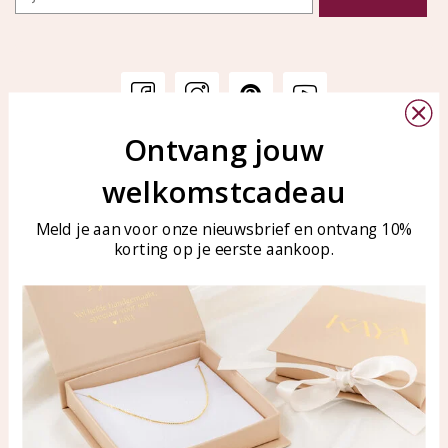
Ontvang jouw
Klantenservice
KAYA Sieraden
welkomstcadeau
Bellen of WhatsApp Ma-Vr
Veelgestelde vragen
tussen 09:00-17:00
Sieraden onderhouden
Meld je aan voor onze nieuwsbrief en ontvang 10%
Tel: 0850003187
korting op je eerste aankoop.
Blog
WhatsApp: 0850003187
klantenservice@kayasierade
n.nl
Producten
KAYA Sieraden
Alle producten
Over ons