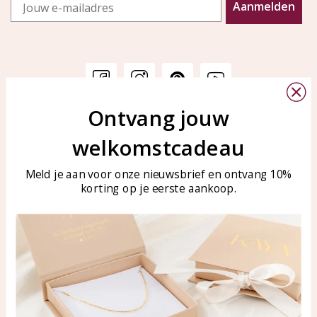
Email
Aanmelden
Ontvang jouw
Klantenservice
KAYA Sieraden
welkomstcadeau
Bellen of WhatsApp Ma-Vr
Veelgestelde vragen
tussen 09:00-17:00
Sieraden onderhouden
Meld je aan voor onze nieuwsbrief en ontvang 10%
Tel: 0850003187
korting op je eerste aankoop.
Blog
WhatsApp: 0850003187
klantenservice@kayasierade
n.nl
Producten
KAYA Sieraden
Alle producten
Over ons