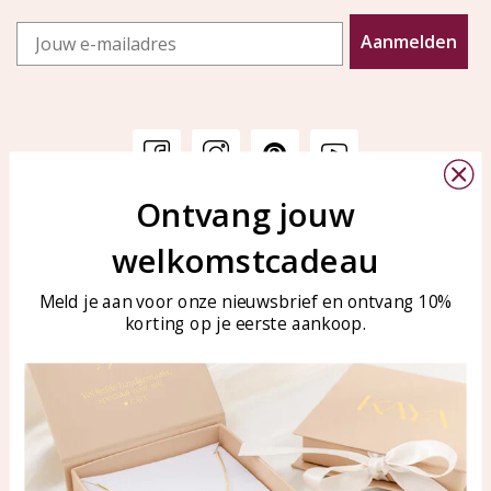
Email
Aanmelden
Ontvang jouw
Klantenservice
KAYA Sieraden
welkomstcadeau
Bellen of WhatsApp Ma-Vr
Veelgestelde vragen
tussen 09:00-17:00
Sieraden onderhouden
Meld je aan voor onze nieuwsbrief en ontvang 10%
Tel: 0850003187
korting op je eerste aankoop.
Blog
WhatsApp: 0850003187
klantenservice@kayasierade
n.nl
Producten
KAYA Sieraden