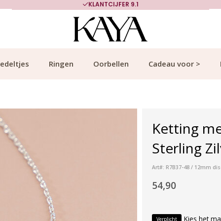
KLANTCIJFER 9.1
edeltjes
Ringen
Oorbellen
Cadeau voor >
Ketting me
Sterling Zi
Art#: R7B37-48 / 12mm di
54,90
Kies het ma
Verplicht