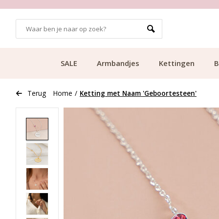
GRATIS BEZORGING VANAF €49.99
SALE
Armbandjes
Kettingen
B
Terug
Home
/
Ketting met Naam 'Geboortesteen'