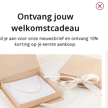
Ontvang jouw
welkomstcadeau
d je aan voor onze nieuwsbrief en ontvang 10%
korting op je eerste aankoop.
ay in touch
an onze mailinglijst
Aanmelden
eraden