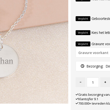
Geboortest
Verplicht
Kies het let
Verplicht
Gravure vo
Verplicht
Bezorging:
Di
-
+
Gratis bezorging van
Klantcijfer 9.1
700.000+ tevreden kl