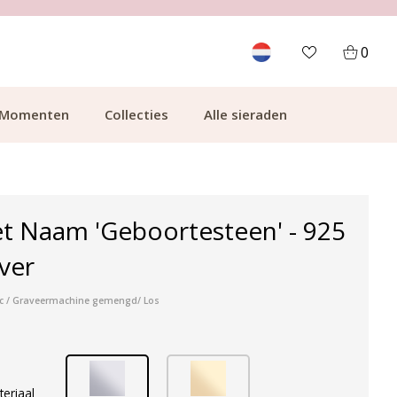
700.000+ TEVREDEN KLANTEN
0
Momenten
Collecties
Alle sieraden
t Naam 'Geboortesteen' - 925
lver
sc / Graveermachine gemengd/ Los
teriaal