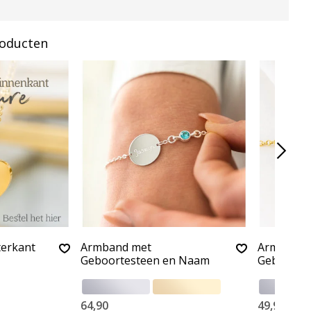
roducten
terkant
Armband met
Armband '
Geboortesteen en Naam
Geboorte
64,90
49,90