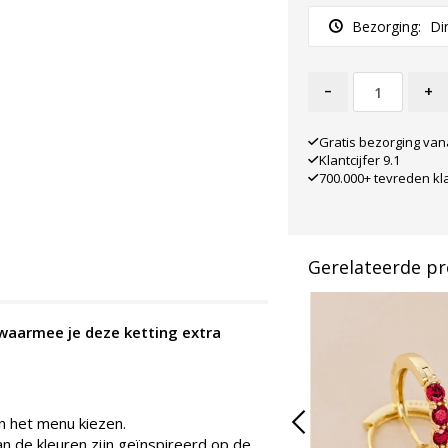
Bezorging:
Di
-
+
Gratis bezorging van
Klantcijfer 9.1
700.000+ tevreden kl
Gerelateerde p
waarmee je deze ketting extra
in het menu kiezen.
an de kleuren zijn geïnspireerd op de