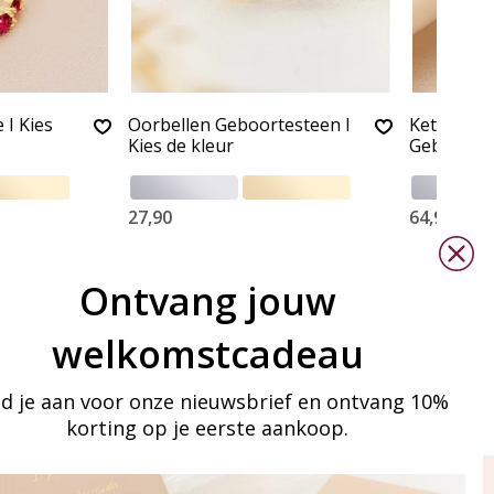
 I Kies
Oorbellen Geboortesteen I
Ketting m
Kies de kleur
Geboorte
27,90
64,90
Ontvang jouw
welkomstcadeau
d je aan voor onze nieuwsbrief en ontvang 10%
korting op je eerste aankoop.