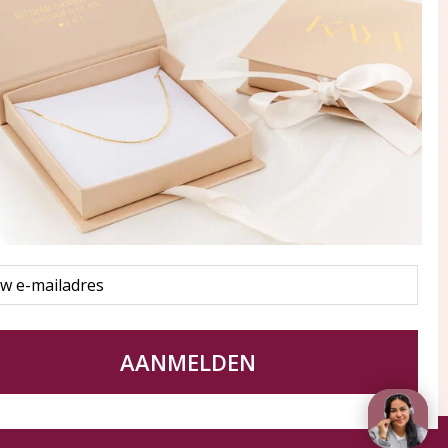
ay in touch
an onze mailinglijst
Aanmelden
eraden
of WhatsApp Ma-Vr
09:00-17:00
5 000 31 87
l
pp: 085 000 31 87
service@kayasieraden.nl
AANMELDEN