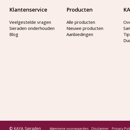
Klantenservice
Producten
KA
Veelgestelde vragen
Alle producten
Ov
Sieraden onderhouden
Nieuwe producten
Sa
Blog
Aanbiedingen
Tip
Du
© KAYA Sieraden
Algemene voorwaarden
Disclaimer
Privacy Pol