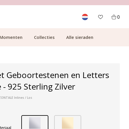
700.000+ TEVREDEN KLANTEN
0
Momenten
Collecties
Alle sieraden
et Geboortestenen en Letters
- 925 Sterling Zilver
ZONTALE Inlines / Los
teriaal