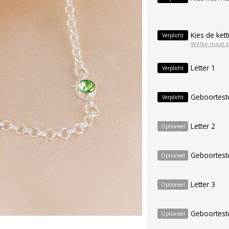
Kies de kett
Verplicht
Welke maat k
Letter 1
Verplicht
Geboortest
Verplicht
Letter 2
Optioneel
Geboortest
Optioneel
Letter 3
Optioneel
Geboortest
Optioneel