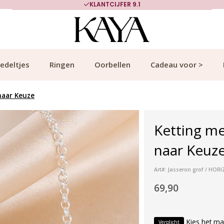
KLANTCIJFER 9.1
edeltjes
Ringen
Oorbellen
Cadeau voor >
naar Keuze
Ketting m
naar Keuze 
Art#: Jasseron grof / HORI
69,90
Kies het ma
Verplicht