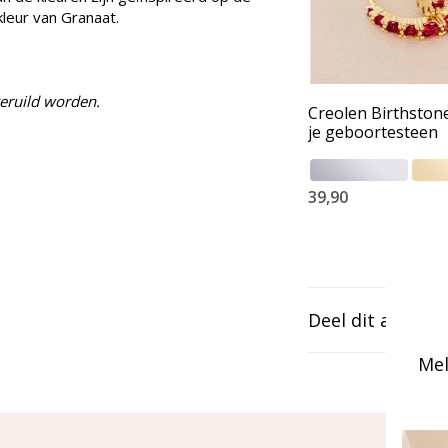
kleur van Granaat.
geruild worden.
Creolen Birthstone
je geboortesteen
39,90
Deel dit artikel
Mel