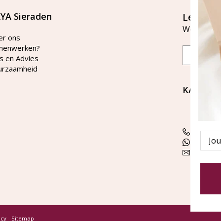
YA Sieraden
Let's st
Word lid v
er ons
menwerken?
Email
s en Advies
urzaamheid
KAYA Si
Bellen 
tussen 
Tel: 08
Emai
WhatsA
klanten
icy
Sitemap