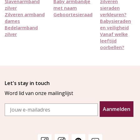
Slavenarmband
Baby armbandje
zilveren
zilver
met naam
sieraden
Zilveren armband
Geboortesieraad
verkleuren?
dames
Babysieraden
Bedelarmband
en veiligheid
zilver
Vanaf welke
leeftijd
oorbellen?
Let's stay in touch
Word lid van onze mailinglijst
Email
Aanmelden