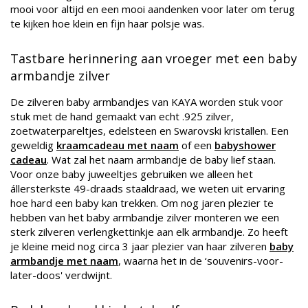
mooi voor altijd en een mooi aandenken voor later om terug
te kijken hoe klein en fijn haar polsje was.
Tastbare herinnering aan vroeger met een baby
armbandje zilver
De zilveren baby armbandjes van KAYA worden stuk voor
stuk met de hand gemaakt van echt .925 zilver,
zoetwaterpareltjes, edelsteen en Swarovski kristallen. Een
geweldig
kraamcadeau met naam
of een
babyshower
cadeau
. Wat zal het naam armbandje de baby lief staan.
Voor onze baby juweeltjes gebruiken we alleen het
állersterkste 49-draads staaldraad, we weten uit ervaring
hoe hard een baby kan trekken. Om nog jaren plezier te
hebben van het baby armbandje zilver monteren we een
sterk zilveren verlengkettinkje aan elk armbandje. Zo heeft
je kleine meid nog circa 3 jaar plezier van haar zilveren
baby
armbandje met naam
, waarna het in de ‘souvenirs-voor-
later-doos' verdwijnt.