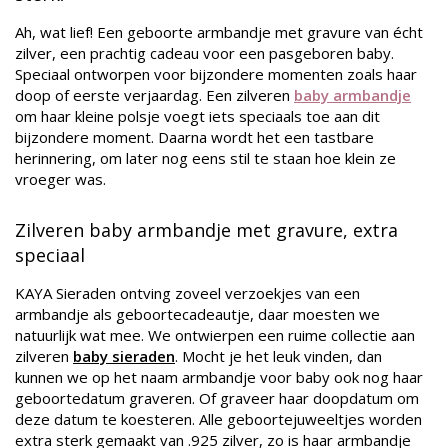
Ah, wat lief! Een geboorte armbandje met gravure van écht
zilver, een prachtig cadeau voor een pasgeboren baby.
Speciaal ontworpen voor bijzondere momenten zoals haar
doop of eerste verjaardag. Een zilveren
baby armbandje
om haar kleine polsje voegt iets speciaals toe aan dit
bijzondere moment. Daarna wordt het een tastbare
herinnering, om later nog eens stil te staan hoe klein ze
vroeger was.
Zilveren baby armbandje met gravure, extra
speciaal
KAYA Sieraden ontving zoveel verzoekjes van een
armbandje als geboortecadeautje, daar moesten we
natuurlijk wat mee. We ontwierpen een ruime collectie aan
zilveren
baby sieraden
. Mocht je het leuk vinden, dan
kunnen we op het naam armbandje voor baby ook nog haar
geboortedatum graveren. Of graveer haar doopdatum om
deze datum te koesteren. Alle geboortejuweeltjes worden
extra sterk gemaakt van .925 zilver, zo is haar armbandje