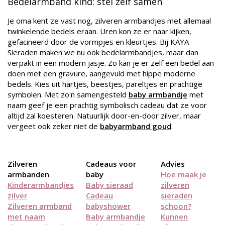
Bedelarmband kind: stel zelf samen
Je oma kent ze vast nog, zilveren armbandjes met allemaal
twinkelende bedels eraan. Uren kon ze er naar kijken,
gefacineerd door de vormpjes en kleurtjes. Bij KAYA
Sieraden maken we nu ook bedelarmbandjes, maar dan
verpakt in een modern jasje. Zo kan je er zelf een bedel aan
doen met een gravure, aangevuld met hippe moderne
bedels. Kies uit hartjes, beestjes, pareltjes en prachtige
symbolen. Met zo'n samengesteld
baby armbandje
met
naam geef je een prachtig symbolisch cadeau dat ze voor
altijd zal koesteren. Natuurlijk door-en-door zilver, maar
vergeet ook zeker niet de
babyarmband goud
.
Zilveren
Cadeaus voor
Advies
armbanden
baby
Hoe maak je
Kinderarmbandjes
Baby sieraad
zilveren
zilver
Cadeau
sieraden
Zilveren armband
babyshower
schoon?
met naam
Baby armbandje
Kunnen