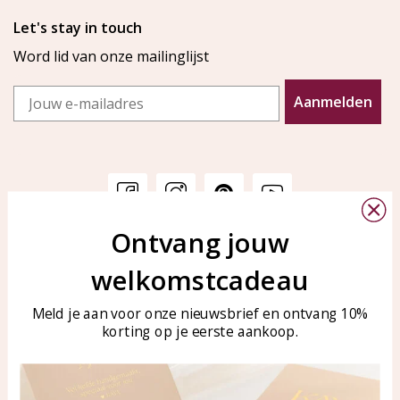
Let's stay in touch
Word lid van onze mailinglijst
Email
Aanmelden
Ontvang jouw
Klantenservice
KAYA Sieraden
welkomstcadeau
Bellen of WhatsApp Ma-Vr
Veelgestelde vragen
tussen 09:00-17:00
Sieraden onderhouden
Meld je aan voor onze nieuwsbrief en ontvang 10%
Tel: 0850003187
korting op je eerste aankoop.
Blog
WhatsApp: 0850003187
klantenservice@kayasierade
n.nl