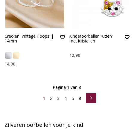
Creolen 'Vintage Hoops' |
Kinderoorbellen ‘Kitten'
14mm
met Kristallen
12,90
14,90
Pagina 1 van 8
1
2
3
4
5
8
Zilveren oorbellen voor je kind