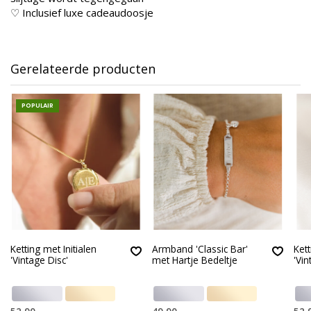
♡ Inclusief luxe cadeaudoosje
Gerelateerde producten
POPULAIR
Ketting met Initialen
Armband 'Classic Bar'
Kett
'Vintage Disc'
met Hartje Bedeltje
'Vin