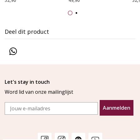
52,90
49,90
52,
Deel dit product
Let's stay in touch
Word lid van onze mailinglijst
Email
Aanmelden