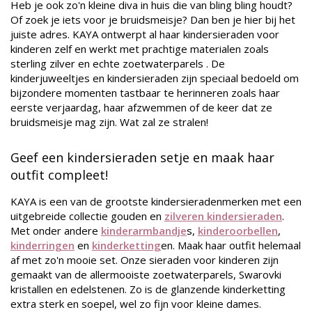
Heb je ook zo'n kleine diva in huis die van bling bling houdt?
Of zoek je iets voor je bruidsmeisje? Dan ben je hier bij het
juiste adres. KAYA ontwerpt al haar kindersieraden voor
kinderen zelf en werkt met prachtige materialen zoals
sterling zilver en echte zoetwaterparels . De
kinderjuweeltjes en kindersieraden zijn speciaal bedoeld om
bijzondere momenten tastbaar te herinneren zoals haar
eerste verjaardag, haar afzwemmen of de keer dat ze
bruidsmeisje mag zijn. Wat zal ze stralen!
Geef een kindersieraden setje en maak haar
outfit compleet!
KAYA is een van de grootste kindersieradenmerken met een
uitgebreide collectie gouden en
zilveren kindersieraden
.
Met onder andere
kinderarmbandje
s,
kinderoorbellen
,
kinderringen
en
kinderketting
en. Maak haar outfit helemaal
af met zo'n mooie set. Onze sieraden voor kinderen zijn
gemaakt van de allermooiste zoetwaterparels, Swarovki
kristallen en edelstenen. Zo is de glanzende kinderketting
extra sterk en soepel, wel zo fijn voor kleine dames.