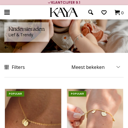
KLANTCIJFER 9.1
700.000+ TEV
0
Kindersieraden
Lief & Trendy
Terug
Filters
POPULAIR
POPULAIR