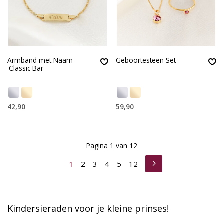
Armband met Naam
Geboortesteen Set
'Classic Bar'
42,90
59,90
Pagina 1 van 12
1
2
3
4
5
12
Kindersieraden voor je kleine prinses!