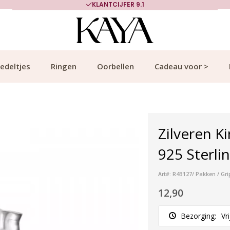
KLANTCIJFER 9.1
edeltjes
Ringen
Oorbellen
Cadeau voor >
Zilveren Ki
925 Sterlin
Art#: R4B127/ Pakken / Gri
12,90
Bezorging:
Vr