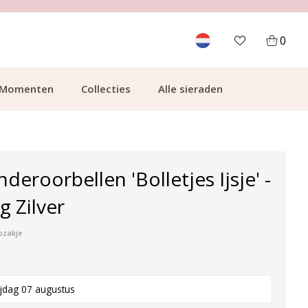
700.000+ TEVREDEN KLANTEN
0
Momenten
Collecties
Alle sieraden
nderoorbellen 'Bolletjes Ijsje' -
g Zilver
pzakje
ijdag 07 augustus