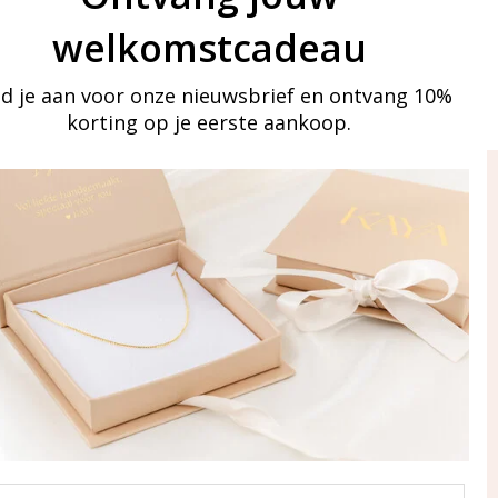
welkomstcadeau
d je aan voor onze nieuwsbrief en ontvang 10%
korting op je eerste aankoop.
ay in touch
an onze mailinglijst
Aanmelden
eraden
of WhatsApp Ma-Vr
09:00-17:00
5 000 31 87
l