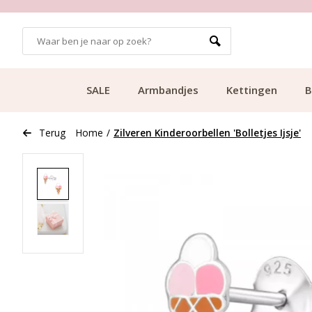
GRATIS BEZORGING VANAF €49.99
SALE
Armbandjes
Kettingen
B
Terug
Home
/
Zilveren Kinderoorbellen 'Bolletjes Ijsje'