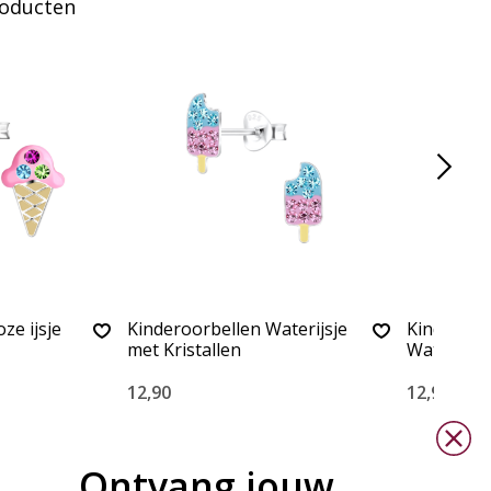
roducten
ze ijsje
Kinderoorbellen Waterijsje
Kinderoor
met Kristallen
Waterijsje
12,90
12,90
Ontvang jouw