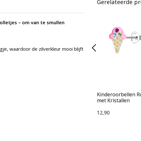
Gerelateerde p
bolletjes – om van te smullen
je, waardoor de zilverkleur mooi blijft
Kinderoorbellen Ro
met Kristallen
12,90