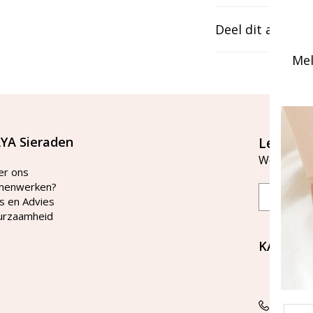
Deel dit artikel
Mel
YA Sieraden
Let's st
Word lid v
er ons
menwerken?
Email
s en Advies
urzaamheid
KAYA Si
Bellen 
tussen 
Tel: 08
Emai