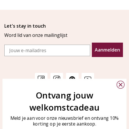
Let's stay in touch
Word lid van onze mailinglijst
Email
Aanmelden
Ontvang jouw
Klantenservice
KAYA Sieraden
welkomstcadeau
Bellen of WhatsApp Ma-Vr
Veelgestelde vragen
tussen 09:00-17:00
Sieraden onderhouden
Meld je aan voor onze nieuwsbrief en ontvang 10%
Tel: 0850003187
korting op je eerste aankoop.
Blog
WhatsApp: 0850003187