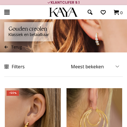
700.000+ TEVREDEN KLANTEN
0
Gouden creolen
Klassiek en betaalbaar
Terug
Filters
-50%