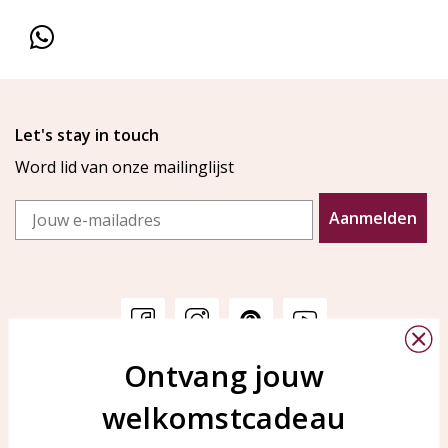
Let's stay in touch
Word lid van onze mailinglijst
Email
Aanmelden
Ontvang jouw
Klantenservice
KAYA Sieraden
welkomstcadeau
Bellen of WhatsApp Ma-Vr
Veelgestelde vragen
tussen 09:00-17:00