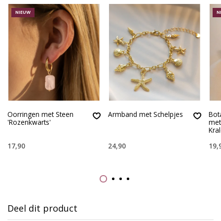
NIEUW
N
Oorringen met Steen
Armband met Schelpjes
Bot
'Rozenkwarts'
met
Kra
17,90
24,90
19,
Deel dit product