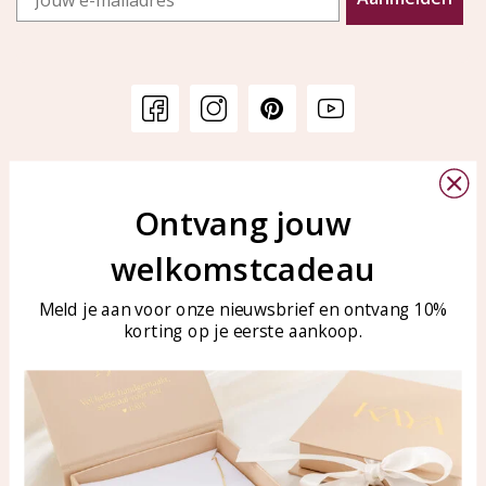
Klantenservice
KAYA Sieraden
Bellen of WhatsApp Ma-Vr
Ontvang jouw
Veelgestelde vragen
tussen 09:00-17:00
Sieraden onderhouden
welkomstcadeau
Tel: 0850003187
Blog
WhatsApp: 0850003187
Meld je aan voor onze nieuwsbrief en ontvang 10%
klantenservice@kayasierade
korting op je eerste aankoop.
n.nl
Producten
KAYA Sieraden
Alle producten
Over ons