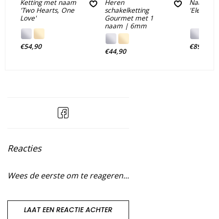
Ketting met naam
Heren
Naamkett
'Two Hearts, One
schakelketting
'Elegant'
Love'
Gourmet met 1
naam | 6mm
€54,90
€89,90
€44,90
Reacties
Wees de eerste om te reageren...
LAAT EEN REACTIE ACHTER