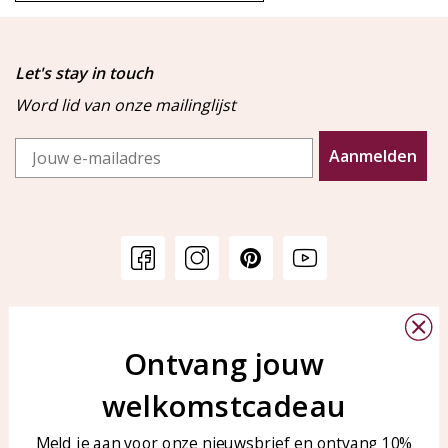
Let's stay in touch
Word lid van onze mailinglijst
Email
Aanmelden
Klantenservice
KAYA Sieraden
Bellen of WhatsApp Ma-Vr
Ontvang jouw
Veelgestelde vragen
tussen 09:00-17:00
Sieraden onderhouden
welkomstcadeau
Tel: 0850003187
Blog
WhatsApp: 0850003187
Meld je aan voor onze nieuwsbrief en ontvang 10%