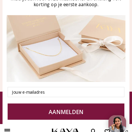
klantenservice@kayasierade
korting op je eerste aankoop.
n.nl
Producten
KAYA Sieraden
Alle producten
Over ons
Nieuwe producten
Samenwerken?
Aanbiedingen
Tips en Advies
Duurzaamheid
Email
© KAYA Sieraden
Algemene voorwaarden
Disclaimer
Privacy Policy
Sitemap
AANMELDEN
0