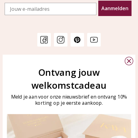
Email
Aanmelden
Klantenservice
KAYA Sieraden
Bellen of WhatsApp Ma-Vr
Ontvang jouw
Veelgestelde vragen
tussen 09:00-17:00
Sieraden onderhouden
welkomstcadeau
Tel: 0850003187
Blog
WhatsApp: 0850003187
Meld je aan voor onze nieuwsbrief en ontvang 10%
klantenservice@kayasierade
korting op je eerste aankoop.
n.nl
Producten
KAYA Sieraden