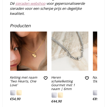
Dé
sieraden webshop
voor gepersonaliseerde
sieraden voor een scherpe prijs en degelijke
kwaliteit.
Producten
Ketting met naam
Heren
Naamkett
'Two Hearts, One
schakelketting
'Elegant'
Love'
Gourmet met 1
naam | 6mm
€54,90
€89,90
€44,90