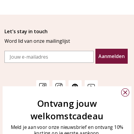
Let's stay in touch
Word lid van onze mailinglijst
Email
Aanmelden
Ontvang jouw
Klantenservice
KAYA Sieraden
welkomstcadeau
Bellen of WhatsApp Ma-Vr
Veelgestelde vragen
tussen 09:00-17:00
Sieraden onderhouden
Meld je aan voor onze nieuwsbrief en ontvang 10%
Tel: 0850003187
korting op je eerste aankoop.