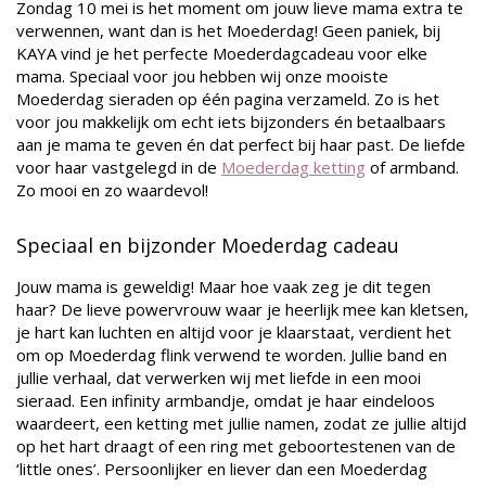
Zondag 10 mei is het moment om jouw lieve mama extra te
verwennen, want dan is het Moederdag! Geen paniek, bij
KAYA vind je het perfecte Moederdagcadeau voor elke
mama. Speciaal voor jou hebben wij onze mooiste
Moederdag sieraden op één pagina verzameld. Zo is het
voor jou makkelijk om echt iets bijzonders én betaalbaars
aan je mama te geven én dat perfect bij haar past. De liefde
voor haar vastgelegd in de
Moederdag ketting
of armband.
Zo mooi en zo waardevol!
Speciaal en bijzonder Moederdag cadeau
Jouw mama is geweldig! Maar hoe vaak zeg je dit tegen
haar? De lieve powervrouw waar je heerlijk mee kan kletsen,
je hart kan luchten en altijd voor je klaarstaat, verdient het
om op Moederdag flink verwend te worden. Jullie band en
jullie verhaal, dat verwerken wij met liefde in een mooi
sieraad. Een
infinity armbandje,
omdat je haar eindeloos
waardeert, een ketting met jullie namen, zodat ze jullie altijd
op het hart draagt of een ring met geboortestenen van de
‘little ones’. Persoonlijker en liever dan een Moederdag