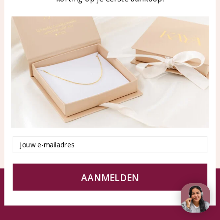
Blog
WhatsApp: 0850003187
klantenservice@kayasierade
n.nl
Producten
KAYA Sieraden
Alle producten
Over ons
Nieuwe producten
Samenwerken?
Aanbiedingen
Tips en Advies
Duurzaamheid
Email
AANMELDEN
© KAYA Sieraden
Algemene voorwaarden
Disclaimer
Privacy Policy
Sitemap