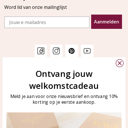
Word lid van onze mailinglijst
Email
Aanmelden
Klantenservice
KAYA Sieraden
Ontvang jouw
Bellen of WhatsApp Ma-Vr
Veelgestelde vragen
welkomstcadeau
tussen 09:00-17:00
Sieraden onderhouden
Tel: 0850003187
Meld je aan voor onze nieuwsbrief en ontvang 10%
Blog
WhatsApp: 0850003187
korting op je eerste aankoop.
klantenservice@kayasierade
n.nl