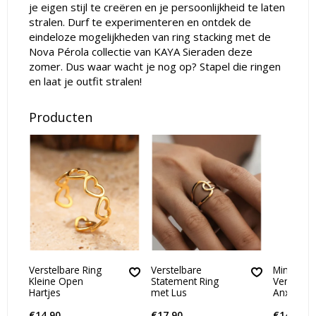
je eigen stijl te creëren en je persoonlijkheid te laten
stralen. Durf te experimenteren en ontdek de
eindeloze mogelijkheden van ring stacking met de
Nova Pérola collectie van KAYA Sieraden deze
zomer. Dus waar wacht je nog op? Stapel die ringen
en laat je outfit stralen!
Producten
Verstelbare Ring
Verstelbare
Minimalis
Kleine Open
Statement Ring
Verstelba
Hartjes
met Lus
Anxiety
€14,90
€17,90
€14,90