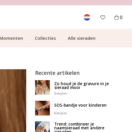
GRATIS BEZORGING VANAF €49.99
0
Momenten
Collecties
Alle sieraden
Recente artikelen
Zo houd je de gravure in je
sieraad mooi
Bekijken
SOS-bandje voor kinderen
Bekijken
Trend: combineer je
naamsieraad met andere
sieraden