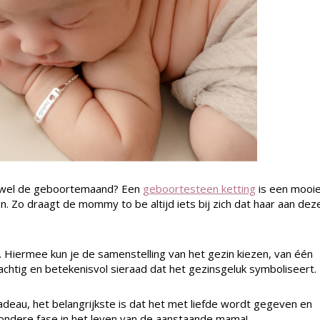
l wel de geboortemaand? Een
geboortesteen ketting
is een mooie
en. Zo draagt de mommy to be altijd iets bij zich dat haar aan dez
’. Hiermee kun je de samenstelling van het gezin kiezen, van één
achtig en betekenisvol sieraad dat het gezinsgeluk symboliseert.
cadeau, het belangrijkste is dat het met liefde wordt gegeven en
zondere fase in het leven van de aanstaande mama!