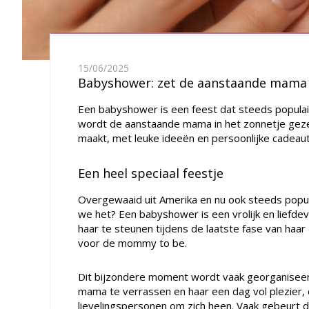
15/06/2025
Babyshower: zet de aanstaande mama 
Een babyshower is een feest dat steeds populaird
wordt de aanstaande mama in het zonnetje geze
maakt, met leuke ideeën en persoonlijke cadeau
Een heel speciaal feestje
Overgewaaid uit Amerika en nu ook steeds popul
we het? Een babyshower is een vrolijk en liefde
haar te steunen tijdens de laatste fase van haa
voor de mommy to be.
Dit bijzondere moment wordt vaak georganiseerd
mama te verrassen en haar een dag vol plezier
lievelingspersonen om zich heen. Vaak gebeurt 