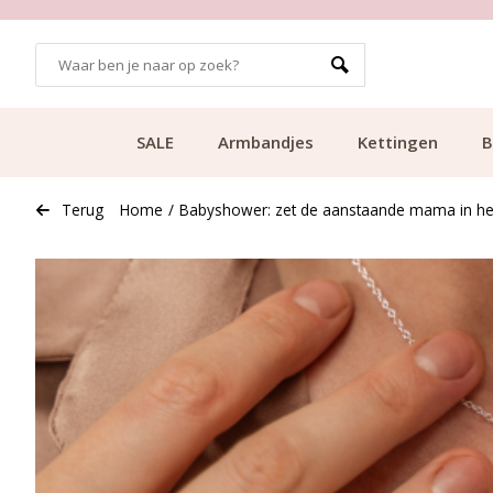
99
KLANTCIJFER 9.1
SALE
Armbandjes
Kettingen
B
Terug
Home
/
Babyshower: zet de aanstaande mama in he