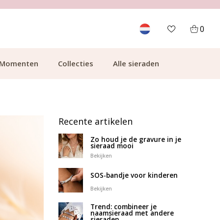
GRATIS BEZORGING VANAF €49.99
0
Momenten
Collecties
Alle sieraden
Recente artikelen
Zo houd je de gravure in je
sieraad mooi
Bekijken
SOS-bandje voor kinderen
Bekijken
Trend: combineer je
naamsieraad met andere
sieraden