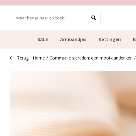
NAF €49.99
KLANTCIJFER 9.1
SALE
Armbandjes
Kettingen
B
Terug
Home
/
Communie sieraden: een mooi aandenken
/