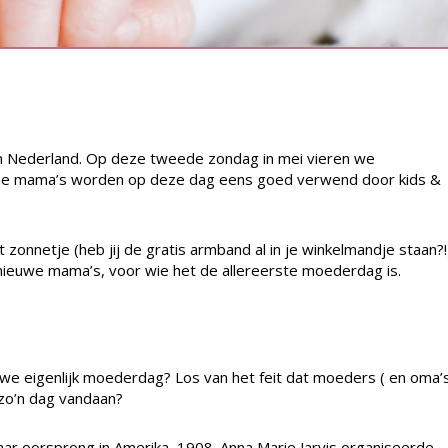
n Nederland. Op deze tweede zondag in mei vieren we
imme mama’s worden op deze dag eens goed verwend door kids &
zonnetje (heb jij de gratis armband al in je winkelmandje staan?!
 nieuwe mama’s, voor wie het de allereerste moederdag is.
we eigenlijk moederdag? Los van het feit dat moeders ( en oma’s
 zo’n dag vandaan?
r oorsprong in Amerika, 1908. Anna Marie Jarvis organiseerde