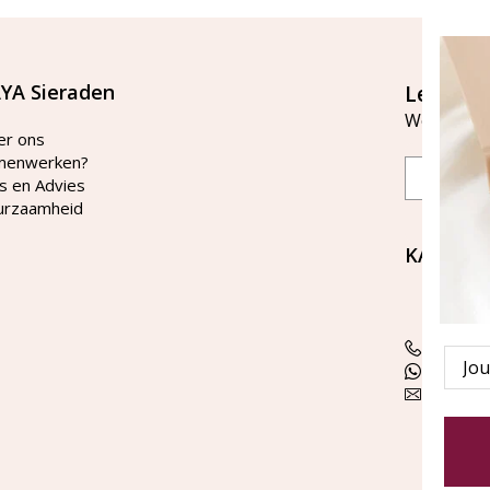
YA Sieraden
Let's st
Word lid v
er ons
menwerken?
Email
s en Advies
urzaamheid
KAYA Si
Bellen 
tussen 
Tel: 08
Emai
WhatsA
klanten