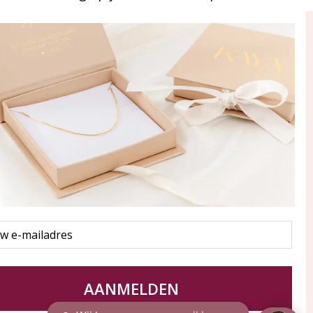
ay in touch
an onze mailinglijst
Aanmelden
eraden
of WhatsApp Ma-Vr
09:00-17:00
5 000 31 87
l
pp: 085 000 31 87
service@kayasieraden.nl
AANMELDEN