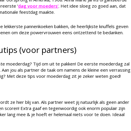
reerste ‘
dag voor moeders’
. Het idee sloeg zo goed aan, dat
ationale feestdag maakte.
 de lekkerste pannenkoeken bakken, de heerlijkste knuffels geven
edenen om deze powervrouwen eens ontzettend te bedanken.
ips (voor partners)
erste moederdag? Tijd om uit te pakken! De eerste moederdag zal
. Aan jou als partner de taak om namens de kleine een verrassing
dig? Met deze tips voor moederdag zit je zeker weten goed!
 ze hier blij van. Als partner weet jij natuurlijk als geen ander
en scoren! Extra gaaf en tegenwoordig ook enorm populair zijn
er lang mee & je hoeft er helemaal niets voor te doen. Ideaal