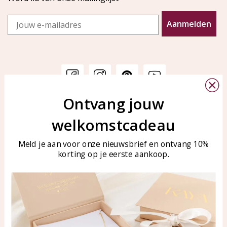
Email
Aanmelden
Ontvang jouw
Klantenservice
KAYA Sieraden
welkomstcadeau
Bellen of WhatsApp Ma-Vr
Veelgestelde vragen
tussen 09:00-17:00
Sieraden onderhouden
Meld je aan voor onze nieuwsbrief en ontvang 10%
Tel: 0850003187
korting op je eerste aankoop.
Blog
WhatsApp: 0850003187
klantenservice@kayasierade
n.nl
Producten
KAYA Sieraden