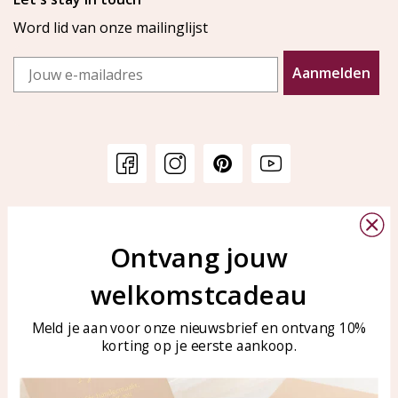
Word lid van onze mailinglijst
Email
Aanmelden
Klantenservice
KAYA Sieraden
Bellen of WhatsApp Ma-Vr
Ontvang jouw
Veelgestelde vragen
tussen 09:00-17:00
Sieraden onderhouden
welkomstcadeau
Tel: 0850003187
Blog
WhatsApp: 0850003187
Meld je aan voor onze nieuwsbrief en ontvang 10%
klantenservice@kayasierade
korting op je eerste aankoop.
n.nl