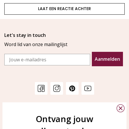
LAAT EEN REACTIE ACHTER
Let's stay in touch
Word lid van onze mailinglijst
Email
Aanmelden
Klantenservice
KAYA Sieraden
Bellen of WhatsApp Ma-Vr
Ontvang jouw
Veelgestelde vragen
tussen 09:00-17:00
Sieraden onderhouden
Tel: 0850003187