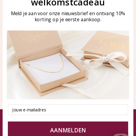
welkomstcadeau
Blog
WhatsApp: 0850003187
Meld je aan voor onze nieuwsbrief en ontvang 10%
klantenservice@kayasierade
korting op je eerste aankoop.
n.nl
Producten
KAYA Sieraden
Alle producten
Over ons
Nieuwe producten
Samenwerken?
Aanbiedingen
Tips en Advies
Duurzaamheid
Email
© KAYA Sieraden
Algemene voorwaarden
Disclaimer
Privacy Policy
Sitemap
AANMELDEN