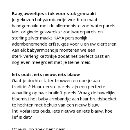
Babyjuweeltjes
stuk voor stuk gemaakt
Je gekozen
babyarmbandje
wordt op maat
handgemaakt met de allermooiste
zoetwaterparels
.
Met originele gekweekte
zoetwaterparels
en
sterling zilver
maakt
KAYA
persoonlijk
adembenemende
erfstukjes
voor u en uw dierbaren.
Aan elk
babyarmbandje
monteren we een
sterk verleng kettinkje zodat het perfect past en
nog even meegroeit met je kleine meid.
Iets ouds, iets nieuw, iets blauw
Gaat je dochter later trouwen en doe je aan
tradities? Haar eerste parels zijn een perfecte
aanvulling op haar bruiloft parels. Vraag de huwelijks
bloemist het baby armbandje aan haar bruidsboeket
te hechten met behulp van een nieuw blauw
lint.
Voila
! Iets ouds, iets nieuws en iets blauw, hoe
lief is dat?
Of je nu op zoek bent naar