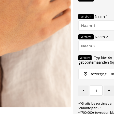
Naam 1
Verplicht
Naam 2
Verplicht
Typ hier de
Verplicht
geboortemaanden (bij
Bezorging:
Di
-
+
Gratis bezorging van
Klantcijfer 9.1
700.000+ tevreden kl