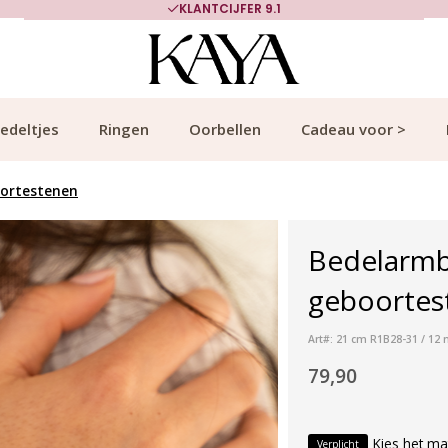
KLANTCIJFER 9.1
edeltjes
Ringen
Oorbellen
Cadeau voor >
oortestenen
Bedelarmb
geboortest
Art#: 21 cm R1B28-31 / 12 
79,90
Kies het ma
Verplicht