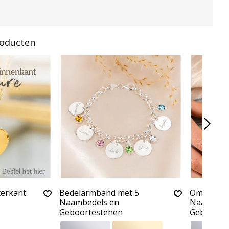
roducten
terkant
Bedelarmband met 5
Oma armb
Naambedels en
Naambede
Geboortestenen
Geboorte