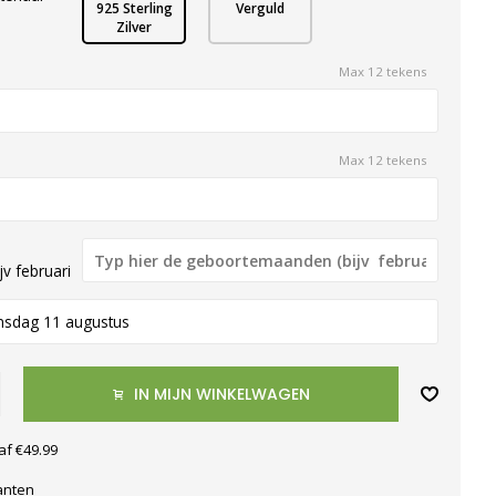
925 Sterling
Verguld
Zilver
Max 12 tekens
Max 12 tekens
v februari
nsdag 11 augustus
IN MIJN WINKELWAGEN
af €49.99
anten