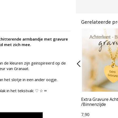
Gerelateerde p
chitterende armbandje met gravure
ijd met zich mee.
an de kleuren zijn geinspireerd op de
leur van Granaat.
n het slotje in een ander oogje.
lak in het tekstvak: ♡ ☆ ∞
Extra Gravure Ach
/Binnenzijde
7,90