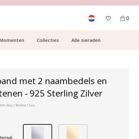
700.000+ TEVREDEN KLANTEN
0
Momenten
Collecties
Alle sieraden
and met 2 naambedels en
enen - 925 Sterling Zilver
mm disc / Roline / Los
teriaal