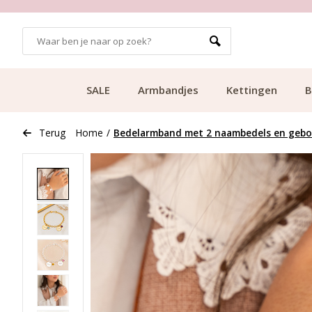
GRATIS BEZORGING VANAF €49.99
SALE
Armbandjes
Kettingen
B
Terug
Home
/
Bedelarmband met 2 naambedels en geb