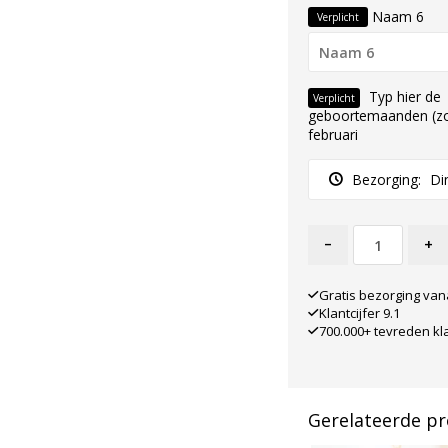
Naam 6
Verplicht
Typ hier de
Verplicht
geboortemaanden (zo
februari
Bezorging:
Di
-
+
Gratis bezorging van
Klantcijfer 9.1
700.000+ tevreden kl
Gerelateerde p