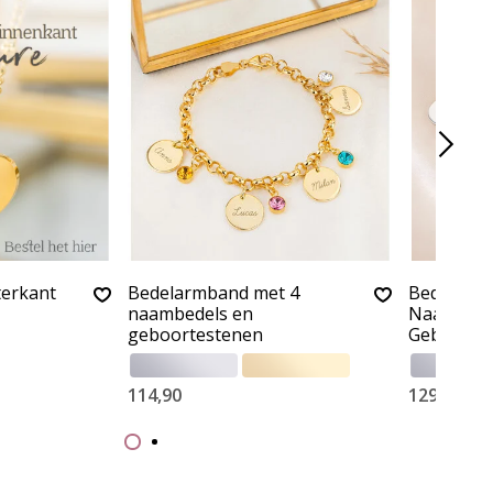
terkant
Bedelarmband met 4
Bedelarm
naambedels en
Naambede
geboortestenen
Geboorte
114,90
129,90