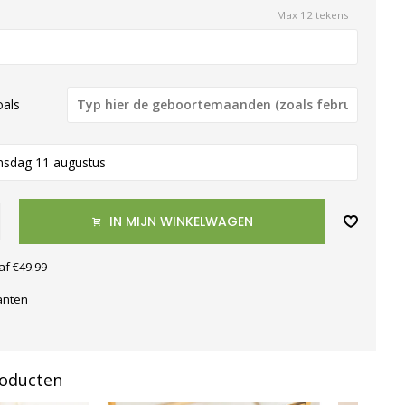
Max 12 tekens
als
nsdag 11 augustus
IN MIJN WINKELWAGEN
af €49.99
anten
roducten