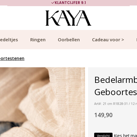
KLANTCIJFER 9.1
edeltjes
Ringen
Oorbellen
Cadeau voor >
oortestenen
Bedelarmb
Geboortest
Art#: 21 cm R1B28-31 / 12 
149,90
Kies het ma
Verplicht