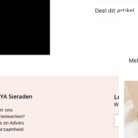
Deel dit artikel
Mel
YA Sieraden
Let's st
Word lid v
er ons
menwerken?
Email
s en Advies
urzaamheid