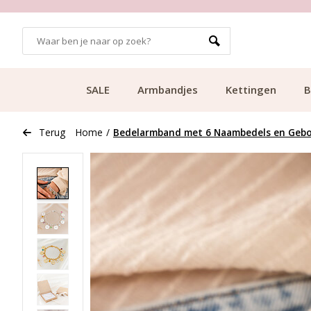
GRATIS BEZORGING VANAF €49.99
SALE
Armbandjes
Kettingen
B
Terug
Home
/
Bedelarmband met 6 Naambedels en Geb