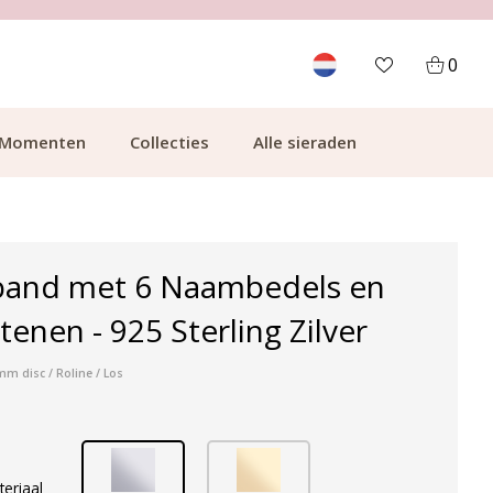
700.000+ TEVREDEN KLANTEN
0
Momenten
Collecties
Alle sieraden
and met 6 Naambedels en
enen - 925 Sterling Zilver
mm disc / Roline / Los
teriaal