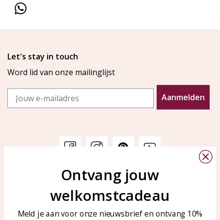
Let's stay in touch
Word lid van onze mailinglijst
Email
Aanmelden
Ontvang jouw
Klantenservice
KAYA Sieraden
welkomstcadeau
Bellen of WhatsApp Ma-Vr
Veelgestelde vragen
tussen 09:00-17:00
Sieraden onderhouden
Meld je aan voor onze nieuwsbrief en ontvang 10%
Tel: 0850003187