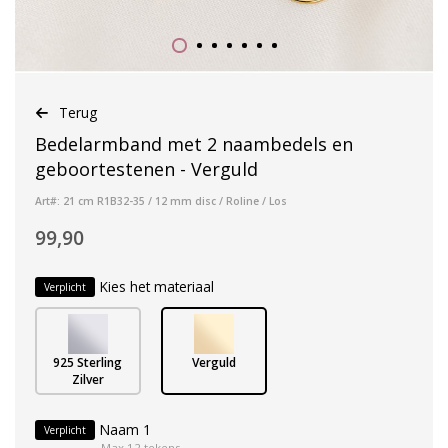
Terug
Bedelarmband met 2 naambedels en
geboortestenen - Verguld
Art#: 21 cm R1B32-35 / 12 mm disc / Roline / Los
99,90
Kies het materiaal
Verplicht
925 Sterling
Verguld
Zilver
Naam 1
Verplicht
Max 12 tekens