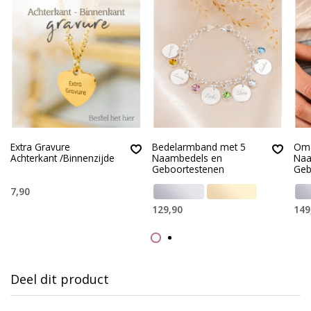
Extra Gravure
Bedelarmband met 5
Oma
Achterkant /Binnenzijde
Naambedels en
Naa
Geboortestenen
Geb
7,90
129,90
149
Deel dit product