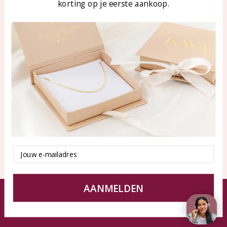
korting op je eerste aankoop.
Blog
WhatsApp: 0850003187
klantenservice@kayasierade
n.nl
Producten
KAYA Sieraden
Alle producten
Over ons
Nieuwe producten
Samenwerken?
Aanbiedingen
Tips en Advies
Duurzaamheid
Email
AANMELDEN
© KAYA Sieraden
Algemene voorwaarden
Disclaimer
Privacy Policy
Sitemap